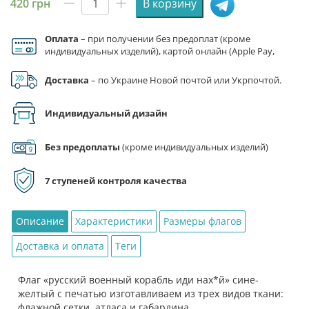
420
грн
В корзину
Количество
товара
Оплата
– при получении без предоплат (кроме
Флаг
индивидуальных изделий), картой онлайн (Apple Pay,
«русский
Google Pay), по реквизитам на счет ФЛП.
военный
Доставка
– по Украине Новой почтой или Укрпочтой.
корабль
иди
Индивидуальный дизайн
нах*й»
сине-
желтый
Без предоплаты
(кроме индивидуальных изделий)
7 ступеней контроля качества
Описание
Характеристики
Размеры флагов
Доставка и оплата
Теги
Флаг «русский военный корабль иди нах*й» сине-
желтый с печатью изготавливаем из трех видов ткани:
флажной сетки, атласа и габардина.