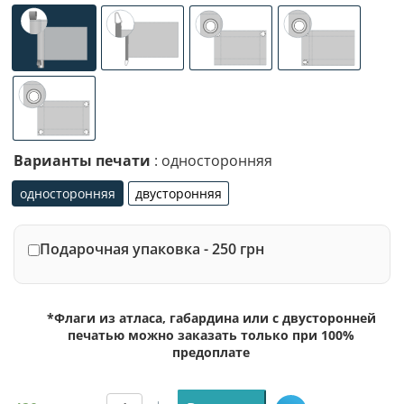
универсальное (карман с левой стороны под древко ди
специализированное крепление под флаг
люверсы (сверху)
люверсы (сле
люверсы по 4-м углам
Варианты печати
: односторонняя
односторонняя
двусторонняя
односторонняя
двусторонняя
Подарочная упаковка - 250 грн
*Флаги из атласа, габардина или с двусторонней
печатью можно заказать только при 100%
предоплате