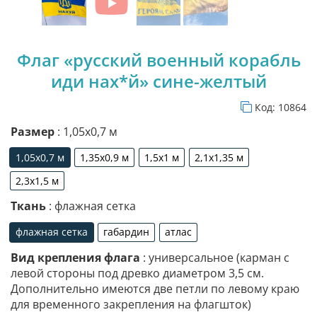
Флаг «русский военный корабль
иди нах*й» сине-желтый
Код:
10864
Размер
: 1,05х0,7 м
1,05х0,7 м
1,35х0,9 м
1,5х1 м
2,1х1,35 м
1,05х0,7 м
1,35х0,9 м
1,5х1 м
2,1х1,35 м
2,3х1,5 м
2,3х1,5 м
Ткань
: флажная сетка
флажная сетка
габардин
атлас
флажная сетка
габардин
атлас
Вид крепления флага
: универсальное (карман с
левой стороны под древко диаметром 3,5 см.
Дополнительно имеются две петли по левому краю
для временного закрепления на флагшток)