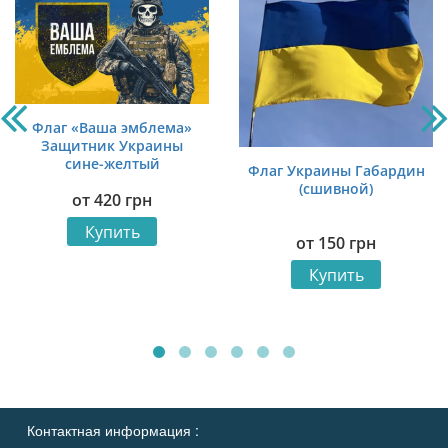
Флаг «Ваша эмблема»
Защитник Украины
сине-желтый
Флаг Украины Габардин
(сшивной)
от
420
грн
Купить
от
150
грн
Купить
Контактная информация :