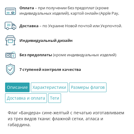
товара
Оплата
– при получении без предоплат (кроме
Флаг
индивидуальных изделий), картой онлайн (Apple Pay,
«Бандера»
Google Pay), по реквизитам на счет ФЛП.
сине-
Доставка
– по Украине Новой почтой или Укрпочтой.
желтый
Индивидуальный дизайн
Без предоплаты
(кроме индивидуальных изделий)
7 ступеней контроля качества
Описание
Характеристики
Размеры флагов
Доставка и оплата
Теги
Флаг «Бандера» сине-желтый с печатью изготавливаем
из трех видов ткани: флажной сетки, атласа и
габардина.