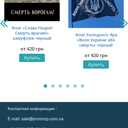
Флаг «Слава Нации!
Смерть врагам!»
Флаг Холодного Яра
камуфляж-черный
«Воля України або
смерть» черный
от
420
грн
от
420
грн
Купить
Купить
Контактная информация :
E-mail:
sale@promozp.com.ua