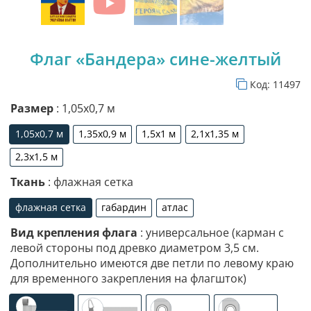
Флаг «Бандера» сине-желтый
Код:
11497
Размер
: 1,05х0,7 м
1,05х0,7 м
1,35х0,9 м
1,5х1 м
2,1х1,35 м
1,05х0,7 м
1,35х0,9 м
1,5х1 м
2,1х1,35 м
2,3х1,5 м
2,3х1,5 м
Ткань
: флажная сетка
флажная сетка
габардин
атлас
флажная сетка
габардин
атлас
Вид крепления флага
: универсальное (карман с
левой стороны под древко диаметром 3,5 см.
Дополнительно имеются две петли по левому краю
для временного закрепления на флагшток)