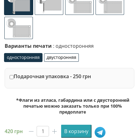
универсальное (карман с левой стороны под древко ди
специализированное крепление под флаг
люверсы (сверху)
люверсы (сле
люверсы по 4-м углам
Варианты печати
: односторонняя
односторонняя
двусторонняя
односторонняя
двусторонняя
Подарочная упаковка - 250 грн
*Флаги из атласа, габардина или с двусторонней
печатью можно заказать только при 100%
предоплате
420
грн
В корзину
Количество