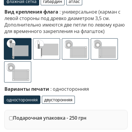
флажная сетка
габардин
атлас
флажная сетка
габардин
атлас
Вид крепления флага
: универсальное (карман с
левой стороны под древко диаметром 3,5 см.
Дополнительно имеются две петли по левому краю
для временного закрепления на флагшток)
универсальное (карман с левой стороны под древко ди
специализированное крепление под флаг
люверсы (сверху)
люверсы (сле
люверсы по 4-м углам
Варианты печати
: односторонняя
односторонняя
двусторонняя
односторонняя
двусторонняя
Подарочная упаковка - 250 грн