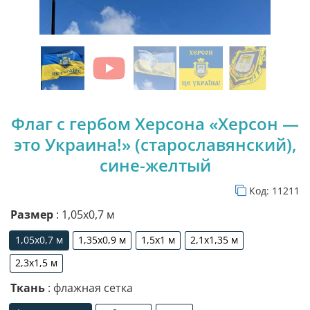
Флаг с гербом Херсона «Херсон —
это Украина!» (старославянский),
сине-желтый
Код:
11211
Размер
: 1,05х0,7 м
1,05х0,7 м
1,35х0,9 м
1,5х1 м
2,1х1,35 м
1,05х0,7 м
1,35х0,9 м
1,5х1 м
2,1х1,35 м
2,3х1,5 м
2,3х1,5 м
Ткань
: флажная сетка