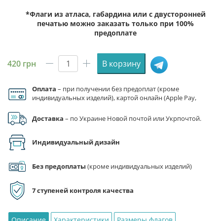
*Флаги из атласа, габардина или с двусторонней
печатью можно заказать только при 100%
предоплате
420
грн
В корзину
Количество
товара
Оплата
– при получении без предоплат (кроме
Флаг
индивидуальных изделий), картой онлайн (Apple Pay,
с
Google Pay), по реквизитам на счет ФЛП.
гербом
Доставка
– по Украине Новой почтой или Укрпочтой.
Херсона
«Херсон
Индивидуальный дизайн
-
это
Украина!»
Без предоплаты
(кроме индивидуальных изделий)
(старославянский),
сине-
7 ступеней контроля качества
желтый
Описание
Характеристики
Размеры флагов