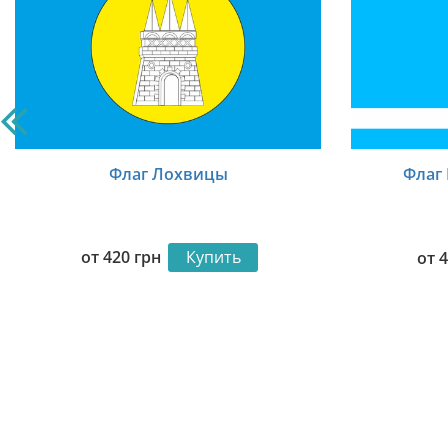
Флаг Лохвицы
Флаг
от
420
грн
Купить
от