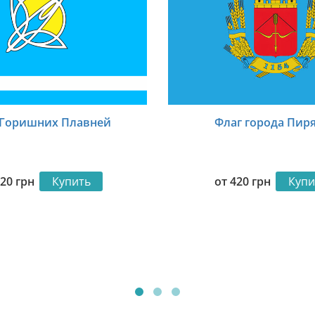
 Горишних Плавней
Флаг города Пир
420
грн
Купить
от
420
грн
Купи