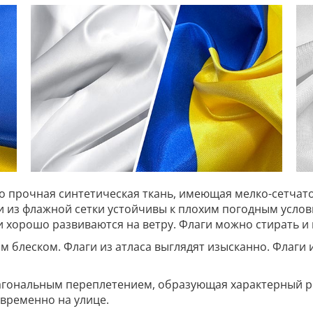
то прочная синтетическая ткань, имеющая мелко-сетчато
ги из флажной сетки устойчивы к плохим погодным усл
 и хорошо развиваются на ветру. Флаги можно стирать и 
им блеском. Флаги из атласа выглядят изысканно. Флаги 
иагональным переплетением, образующая характерный ри
временно на улице.