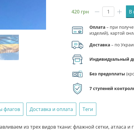
420
грн
В
Количест
товара
Оплата
– при получе
Флаг
изделий), картой онл
Полтавск
ФЛП.
области
Доставка
– по Украи
Индивидуальный д
Без предоплаты
(кр
7 ступеней контрол
ы флагов
Доставка и оплата
Теги
вливаем из трех видов ткани: флажной сетки, атласа и 