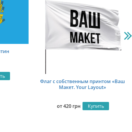
ятин
ть
Флаг с собственным принтом «Ваш
Макет. Your Layout»
от
420
грн
Купить