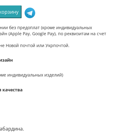
 корзину
во
нии без предоплат (кроме индивидуальных
айн (Apple Pay, Google Pay), по реквизитам на счет
ой
не Новой почтой или Укрпочтой.
изайн
оме индивидуальных изделий)
я качества
габардина.