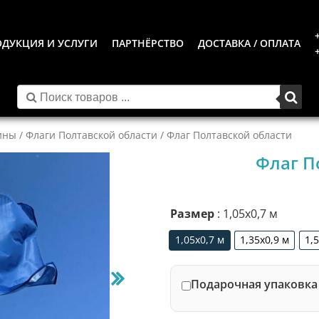
ДУКЦИЯ И УСЛУГИ
ПАРТНЁРСТВО
ДОСТАВКА / ОПЛАТА
ины
/
Флаги Полтавской области
/ Флаг Полтавской области
Флаг П
Размер
: 1,05х0,7 м
1,05х0,7 м
1,35х0,9 м
1,
1,05х0,7 м
1,35х0,9 м
Подарочная упаковка 