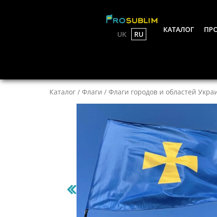
КАТАЛОГ
ПРО
UK
RU
Каталог
/
Флаги
/
Флаги городов и областей Укра