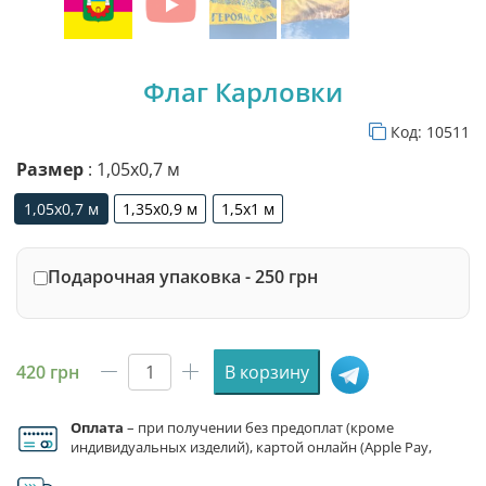
Флаг Карловки
Код:
10511
Размер
: 1,05х0,7 м
1,05х0,7 м
1,35х0,9 м
1,5х1 м
1,05х0,7 м
1,35х0,9 м
1,5х1 м
Подарочная упаковка - 250 грн
420
грн
В корзину
Количество
товара
Оплата
– при получении без предоплат (кроме
Флаг
индивидуальных изделий), картой онлайн (Apple Pay,
Карловки
Google Pay), по реквизитам на счет ФЛП.