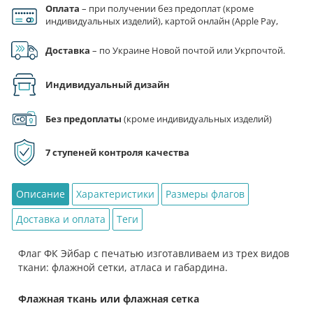
Оплата
– при получении без предоплат (кроме
Флаг
индивидуальных изделий), картой онлайн (Apple Pay,
ФК
Google Pay), по реквизитам на счет ФЛП.
Эйбар
Доставка
– по Украине Новой почтой или Укрпочтой.
Индивидуальный дизайн
Без предоплаты
(кроме индивидуальных изделий)
7 ступеней контроля качества
Описание
Характеристики
Размеры флагов
Доставка и оплата
Теги
Флаг ФК Эйбар с печатью изготавливаем из трех видов
ткани: флажной сетки, атласа и габардина.
Флажная ткань или флажная сетка