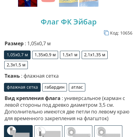
Флаг ФК Эйбар
Код:
10656
Размер
: 1,05х0,7 м
1,05х0,7 м
1,35х0,9 м
1,5х1 м
2,1х1,35 м
1,05х0,7 м
1,35х0,9 м
1,5х1 м
2,1х1,35 м
2,3х1,5 м
2,3х1,5 м
Ткань
: флажная сетка
флажная сетка
габардин
атлас
флажная сетка
габардин
атлас
Вид крепления флага
: универсальное (карман с
левой стороны под древко диаметром 3,5 см.
Дополнительно имеются две петли по левому краю
для временного закрепления на флагшток)