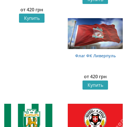
от
420
грн
Купить
Флаг ФК Ливерпуль
от
420
грн
Купить