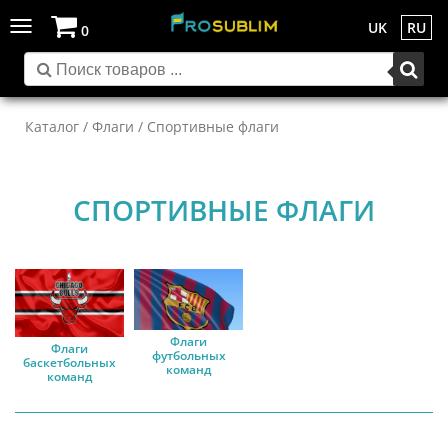
Toggle
UK
RU
0
navigation
Каталог
/
Флаги
/ Спортивные флаги
СПОРТИВНЫЕ ФЛАГИ
Флаги
Флаги
футбольных
баскетбольных
команд
команд