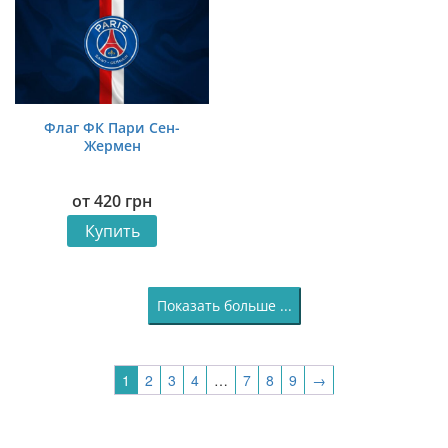
Флаг ФК Пари Сен-
Жермен
от
420
грн
Купить
Показать больше ...
1
2
3
4
…
7
8
9
→