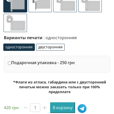
универсальное (карман с левой стороны под древко ди
специализированное крепление под флаг
люверсы (сверху)
люверсы (сле
люверсы по 4-м углам
Варианты печати
: односторонняя
односторонняя
двусторонняя
односторонняя
двусторонняя
Подарочная упаковка - 250 грн
*Флаги из атласа, габардина или с двусторонней
печатью можно заказать только при 100%
предоплате
420
грн
В корзину
Количество