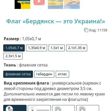
Флаг «Бердянск — это Украина!»
Код:
11159
Размер
: 1,05х0,7 м
1,05х0,7 м
1,35х0,9 м
1,5х1 м
2,1х1,35 м
1,05х0,7 м
1,35х0,9 м
1,5х1 м
2,1х1,35 м
2,3х1,5 м
2,3х1,5 м
Ткань
: флажная сетка
флажная сетка
габардин
атлас
флажная сетка
габардин
атлас
Вид крепления флага
: универсальное (карман с
левой стороны под древко диаметром 3,5 см.
Дополнительно имеются две петли по левому краю
для временного закрепления на флагшток)