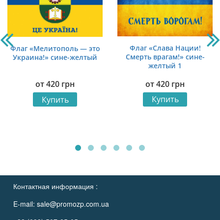
Флаг «Слава Нации!
Флаг «Мелитополь — это
Смерть врагам!» сине-
Украина!» сине-желтый
желтый 1
от
420
грн
от
420
грн
Купить
Купить
Контактная информация :
E-mail:
sale@promozp.com.ua