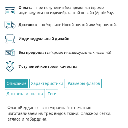
товара
Оплата
– при получении без предоплат (кроме
Флаг
индивидуальных изделий), картой онлайн (Apple Pay,
«Бердянск
Google Pay), по реквизитам на счет ФЛП.
-
Доставка
– по Украине Новой почтой или Укрпочтой.
это
Украина!»
Индивидуальный дизайн
Без предоплаты
(кроме индивидуальных изделий)
7 ступеней контроля качества
Описание
Характеристики
Размеры флагов
Доставка и оплата
Теги
Флаг «Бердянск - это Украина!» с печатью
изготавливаем из трех видов ткани: флажной сетки,
атласа и габардина.