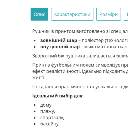
Опис
Характеристики
Розміри
Рушник із принтом виготовлено зі спеціа
зовнішній шар
– поліестер (технологі
внутрішній шар
– мʼяка махрова ткан
Зворотний бік рушника залишається білим
Принт з футбольним полем символізує прис
ефект реалістичності. Ідеально підходить
житті.
Поєднання практичності та унікального д
Ідеальний вибір для:
дому,
пляжу,
спортзалу,
басейну,