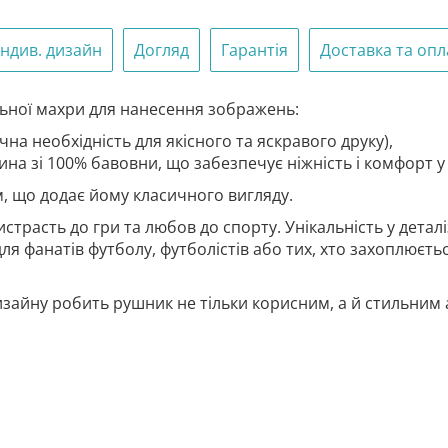
Індив. дизайн
Догляд
Гарантія
Доставка та опл
льної махри для нанесення зображень:
чна необхідність для якісного та яскравого друку),
ина зі 100% бавовни, що забезпечує ніжність і комфорт у
, що додає йому класичного вигляду.
трасть до гри та любов до спорту. Унікальність у деталі
 для фанатів футболу, футболістів або тих, хто захоплює
изайну робить рушник не тільки корисним, а й стильним 