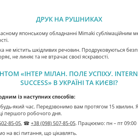
ДРУК НА РУШНИКАХ
часному японському обладнанні Mimaki сублімаційним 
сті.
ка не містить шкідливих речовин. Продруковуються без
ряє, не линяє та не втрачає своєї яскравості.
ТОМ «ІНТЕР МІЛАН. ПОЛЕ УСПІХУ. INTERNA
SUCCESS» В УКРАЇНІ ТА КИЄВІ?
ним із наступних способів:
 будь-який час. Передзвонимо вам протягом 15 хвилин.
ці першого робочого дня.
502-85-05
, ☎
+38 (098) 507-85-05
. Працюємо: пн – пт 09:00 –
о на всі питання, що цікавлять.