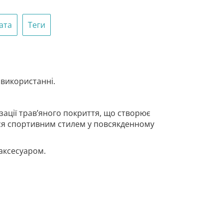
ата
Теги
 використанні.
зації трав’яного покриття, що створює
ться спортивним стилем у повсякденному
аксесуаром.