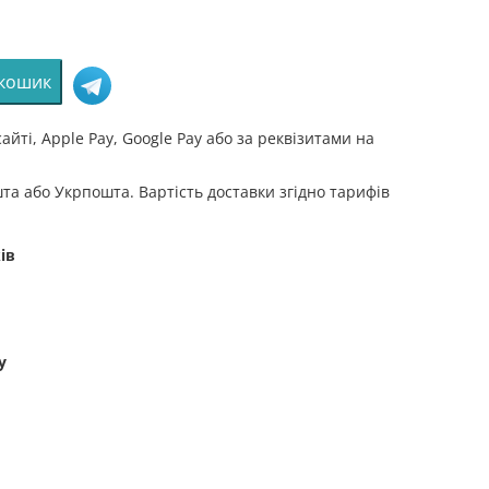
 кошик
айті, Apple Pay, Google Pay або за реквізитами на
та або Укрпошта. Вартість доставки згідно тарифів
ів
nale
у