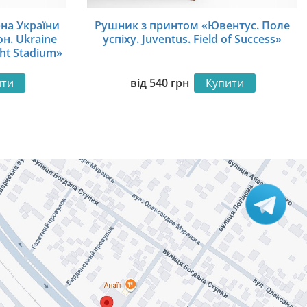
на України
Рушник з принтом «Ювентус. Поле
он. Ukraine
успіху. Juventus. Field of Success»
ght Stadium»
ити
від
540
грн
Купити