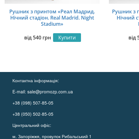
Рушник з принтом «Реал Мадрид.
Рушник з п
Нічний стадіон. Real Madrid. Night
Нічний ст
Stadium»
від
540
грн
Купити
від
Контактна інформація:
E-mail:
sale@promozp.com.ua
+38 (098) 507-85-05
+38 (050) 502-85-05
Центральний офіс:
м. Запоріжжя, провулок Рибальський 1