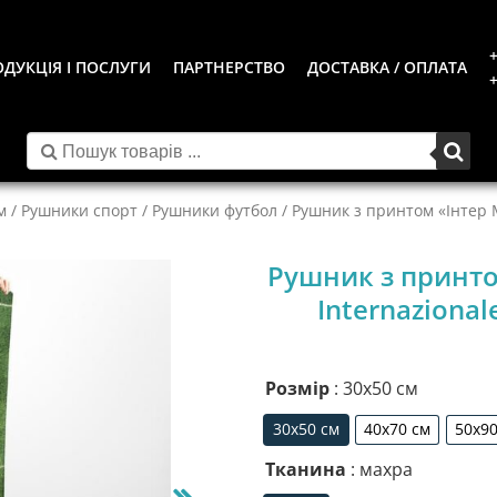
+
ДУКЦІЯ І ПОСЛУГИ
ПАРТНЕРСТВО
ДОСТАВКА / ОПЛАТА
+
м
/
Рушники спорт
/
Рушники футбол
/ Рушник з принтом «Інтер Мі
Рушник з принтом
Internazionale
Розмір
: 30х50 см
30х50 см
40х70 см
50х90
30х50 см
40х70 см
5
Тканина
: махра