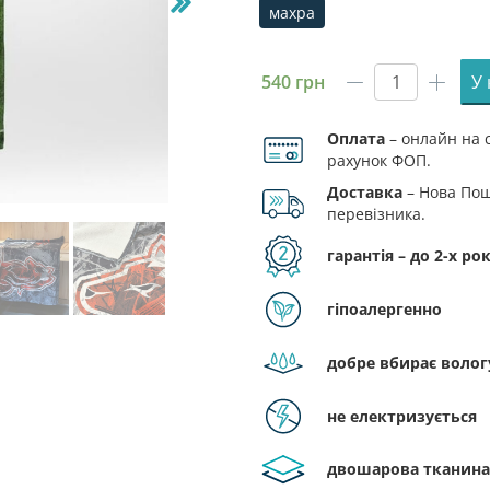
махра
махра
540
грн
У
Рушник
з
Оплата
– онлайн на с
принтом
рахунок ФОП.
«Інтер
Мілан.
Доставка
– Нова Пош
Поле
перевізника.
успіху.
гарантія – до 2-х рок
Internazio
Milano.
Field
гіпоалергенно
of
Success»
добре вбирає волог
кількість
не електризується
двошарова тканина