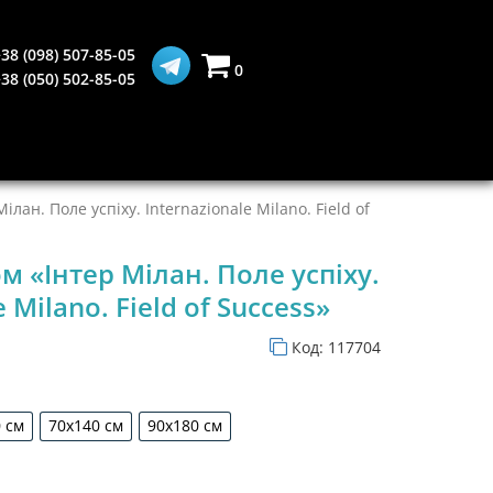
38 (098) 507-85-05
0
38 (050) 502-85-05
лан. Поле успіху. Internazionale Milano. Field of
 «Інтер Мілан. Поле успіху.
 Milano. Field of Success»
Код:
117704
 см
70х140 см
90х180 см
0х90 см
70х140 см
90х180 см