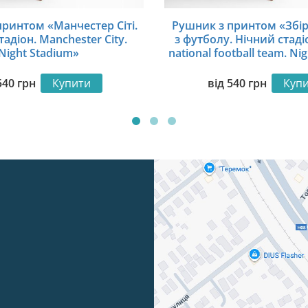
ринтом «Манчестер Сіті.
Рушник з принтом «Збір
адіон. Manchester City.
з футболу. Нічний стаді
Night Stadium»
national football team. Ni
540
грн
Купити
від
540
грн
Куп