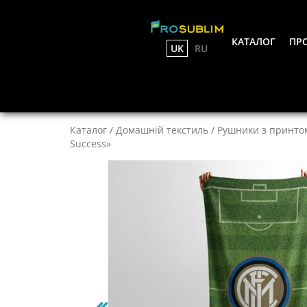
КАТАЛОГ
ПРО
UK
RU
Каталог
/
Домашній текстиль
/
Рушники з принто
Success»