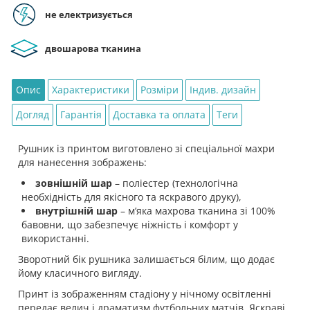
Night
не електризується
Stadium»
кількість
двошарова тканина
Опис
Характеристики
Розміри
Індив. дизайн
Догляд
Гарантія
Доставка та оплата
Теги
Рушник із принтом виготовлено зі спеціальної махри
для нанесення зображень:
зовнішній шар
– поліестер (технологічна
необхідність для якісного та яскравого друку),
внутрішній шар
– мʼяка махрова тканина зі 100%
бавовни, що забезпечує ніжність і комфорт у
використанні.
Зворотний бік рушника залишається білим, що додає
йому класичного вигляду.
Принт із зображенням стадіону у нічному освітленні
передає велич і драматизм футбольних матчів. Яскраві