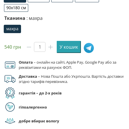
30х50 см
40х70 см
50х90 см
70х140 см
90х180 см
90х180 см
Тканина
: махра
махра
махра
540
грн
У кошик
Рушник
з
принтом
Оплата
– онлайн на сайті, Apple Pay, Google Pay або за
реквізитами на рахунок ФОП.
«Парі
Сен-
Доставка
– Нова Пошта або Укрпошта. Вартість доставки
Жермен.
згідно тарифів перевізника.
ПСЖ.
гарантія – до 2-х років
Нічний
стадіон.
Paris
гіпоалергенно
Saint-
Germain.
добре вбирає вологу
PSG.