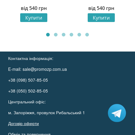
United. Field of Success»
Night Stadium»
від
540
грн
від
540
грн
Купити
Купити
Контактна інформація:
E-mail:
sale@promozp.com.ua
+38 (098) 507-85-05
+38 (050) 502-85-05
Центральний офіс:
м. Запоріжжя, провулок Рибальський 1
Договір оферти
Обмін та повернення