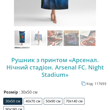
Рушник з принтом «Арсенал.
Нічний стадіон. Arsenal FC. Night
Stadium»
Код:
117693
Розмір
: 30х50 см
30х50 см
40х70 см
50х90 см
70х140 см
30х50 см
40х70 см
50х90 см
70х140 см
90х180 см