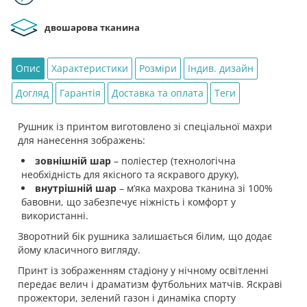
двошарова тканина
Опис
Характеристики
Розміри
Індив. дизайн
Догляд
Гарантія
Доставка та оплата
Теги
Рушник із принтом виготовлено зі спеціальної махри
для нанесення зображень:
зовнішній шар
– поліестер (технологічна
необхідність для якісного та яскравого друку),
внутрішній шар
– мʼяка махрова тканина зі 100%
бавовни, що забезпечує ніжність і комфорт у
використанні.
Зворотний бік рушника залишається білим, що додає
йому класичного вигляду.
Принт із зображенням стадіону у нічному освітленні
передає велич і драматизм футбольних матчів. Яскраві
прожектори, зелений газон і динаміка спорту