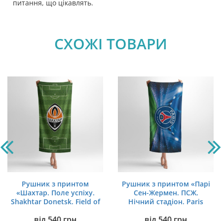
питання, що цікавлять.
СХОЖІ ТОВАРИ
Рушник з принтом
Рушник з принтом «Парі
«Шахтар. Поле успіху.
Сен-Жермен. ПСЖ.
Shakhtar Donetsk. Field of
Нічний стадіон. Paris
Success»
Saint-Germain. PSG. Night
від
540
грн
від
540
грн
Stadium»