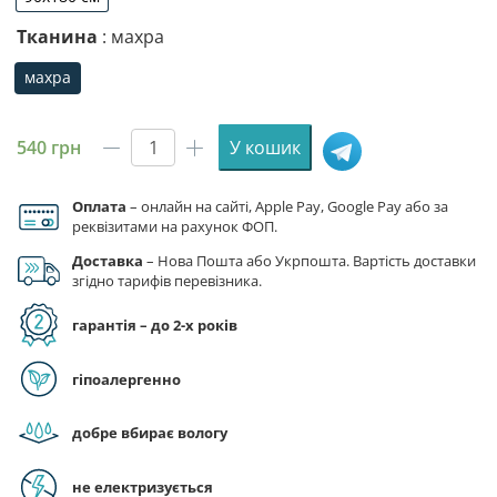
90х180 см
Тканина
: махра
махра
махра
540
грн
У кошик
Рушник
з
принтом
Оплата
– онлайн на сайті, Apple Pay, Google Pay або за
реквізитами на рахунок ФОП.
«Арсенал.
Нічний
Доставка
– Нова Пошта або Укрпошта. Вартість доставки
стадіон.
згідно тарифів перевізника.
Arsenal
гарантія – до 2-х років
FC.
Night
Stadium»
гіпоалергенно
кількість
добре вбирає вологу
не електризується