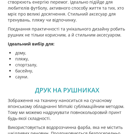
створюють енергію перемог. Ідеально підійде для
любителів футболу, активного способу життя та тих, хто
мріє про великі досягнення. Стильний аксесуар для
тренувань, пляжу чи відпочинку.
Поєднання практичності та унікального дизайну робить
рушник не тільки корисним, а й стильним аксесуаром.
Ідеальний вибір для:
дому,
пляжу,
спортзалу,
басейну,
сауни.
ДРУК НА РУШНИКАХ
Зображення на тканину наноситься на сучасному
японському обладнанні Mimaki сублімаційним методом.
Тому ми можемо надрукувати повнокольоровий принт
будь-якої складності.
Використовується водорозчинна фарба, яка не містить
шкідливих речовин. Продруковуються безпосередньо