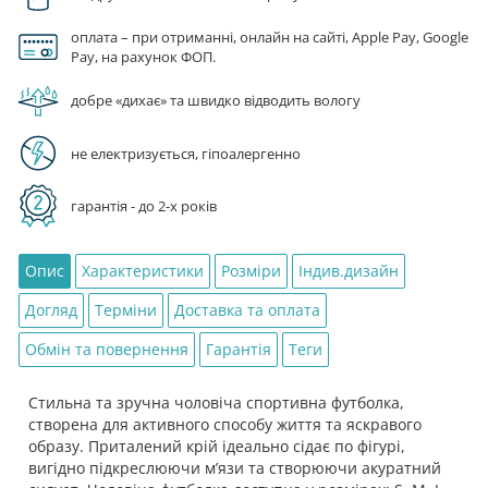
повітрянодесантна
бригада.
оплата – при отриманні, онлайн на сайті, Apple Pay, Google
Сила
Pay, на рахунок ФОП.
неба.
добре «дихає» та швидко відводить вологу
Sky
Power»
кількість
не електризується, гіпоалергенно
гарантія - до 2-х років
Опис
Характеристики
Розміри
Індив.дизайн
Догляд
Терміни
Доставка та оплата
Обмін та повернення
Гарантія
Теги
Стильна та зручна чоловіча спортивна футболка,
створена для активного способу життя та яскравого
образу. Приталений крій ідеально сідає по фігурі,
вигідно підкреслюючи м’язи та створюючи акуратний