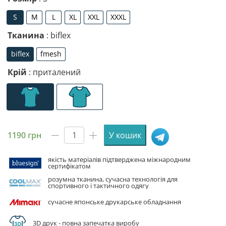
S
M
L
XL
XXL
XXXL
S
M
L
XL
XXL
XXXL
Тканина
: biflex
biflex
fmesh
biflex
fmesh
Крій
: приталений
1190
грн
У кошик
Футболка
чоловіча
якість матеріалів підтверджена міжнародним
спортивна
сертифікатом
з
розумна тканина, сучасна технологія для
принтом
спортивного і тактичного одягу
«25-
сучасне японське друкарське обладнання
та
окрема
3D друк - повна запечатка виробу