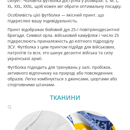
силует. Чоловіча футболка доступна у розмірах: S, M, L,
XL, XXL, XXXL, щоб кожен міг обрати оптимальну посадку.
Особливість цієї футболки — якісний принт, що
підкреслює вашу індивідуальність.
Принт відображає бойовий дух 25-ї повітрянодесантної
бригади. Символ орла, військовий камуфляж і число 25
підкреслюють приналежність до елітного підрозділу
ЗСУ. Футболка з цим принтом підійде для військових,
патріотів та всіх, хто шанує десантні війська та силу
української армії.
Футболка підходить для тренувань у залі, пробіжок,
активного відпочинку на природі або повсякденних
образів. Легко комбінується з джинсами, шортами або
спортивними штанами.
ТКАНИНИ