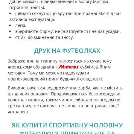
добре «дихає», швидко виводить вологу (висока
гігроскопічність).
швидко сохнуть: що зручно при пранні або під час
активної експлуатації.
легкі.
зберігають форму: не розтягується і не дає усадки.
стійкі до зминання та зносу.
ДРУК НА ФУТБОЛКАХ
Зображення на тканину наноситься на сучасному
японському обладнанні
сублімаційним
методом. Тому ми можемо надрукувати
повнокольоровий принт будь-якої складності.
Використовується водорозчинна фарба, яка не містить
шкідливих речовин. Продруковуються безпосередньо
волокна тканини, таким чином зображення згодом не
тріскається, не вигоряє, не линяє та не втрачає своєї
яскравості.
ЯК КУПИТИ СПОРТИВНУ ЧОЛОВІЧУ
ФУТБОЛКУ З ПРИНТОМ «25-ТА