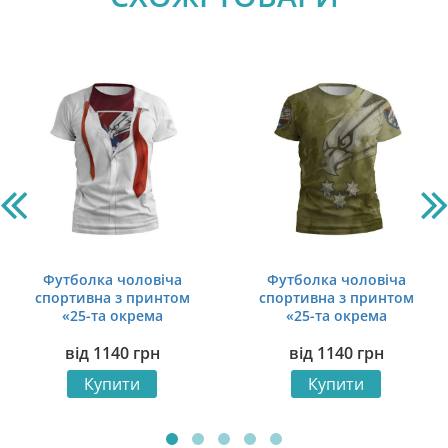
Футболка чоловіча
Футболка чоловіча
спортивна з принтом
спортивна з принтом
«25-та окрема
«25-та окрема
повітрянодесантна
повітрянодесантна
від
1140
грн
від
1140
грн
бригада. Сила всередині.
бригада. Небесний
Power inside»
вартовий. Sky Guardian»
Купити
Купити