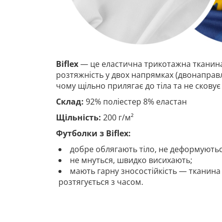
Biflex
— це еластична трикотажна тканина
розтяжність у двох напрямках (двонаправ
чому щільно прилягає до тіла та не сковує 
Склад:
92% поліестер 8% еластан
Щільність:
200 г/м²
Футболки з Biflex:
добре облягають тіло, не деформуютьс
не мнуться, швидко висихають;
мають гарну зносостійкість — тканина
розтягується з часом.