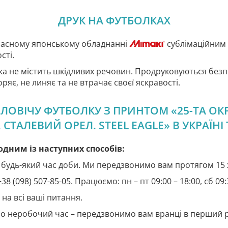
ДРУК НА ФУТБОЛКАХ
часному японському обладнанні
сублімаційним
сті.
ка не містить шкідливих речовин. Продруковуються без
ряє, не линяє та не втрачає своєї яскравості.
ЛОВІЧУ ФУТБОЛКУ З ПРИНТОМ «25-ТА О
 СТАЛЕВИЙ ОРЕЛ. STEEL EAGLE» В УКРАЇНІ 
дним із наступних способів:
будь-який час доби. Ми передзвонимо вам протягом 15 
+38 (098) 507-85-05
. Працюємо: пн – пт 09:00 – 18:00, сб 09:
 на всі ваші питання.
о неробочий час – передзвонимо вам вранці в перший 