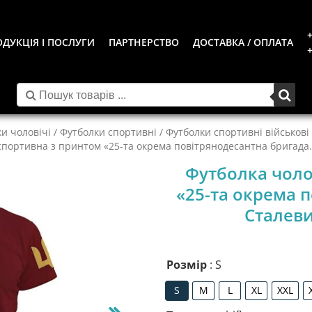
+
ДУКЦІЯ І ПОСЛУГИ
ПАРТНЕРСТВО
ДОСТАВКА / ОПЛАТА
+
и чоловічі
/
Футболки спортивні
/
Футболки спортивні військові
спортивна з принтом «25-та окрема повітрянодесантна бригада. 
Футболка чоло
«25-та окрема 
Сталеви
Розмір
: S
S
M
L
XL
XXL
S
M
L
XL
XXL