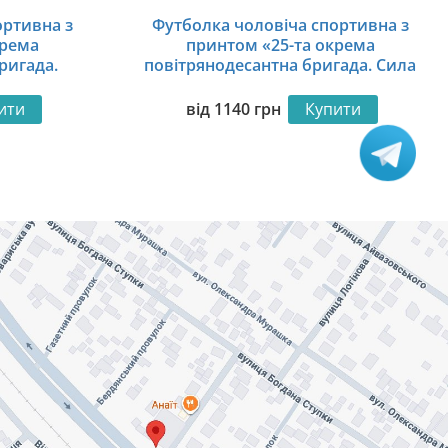
ортивна з
Футболка чоловіча спортивна з
крема
принтом «25-та окрема
ригада.
повітрянодесантна бригада. Сила
ian Steel»
всередині. Power inside»
ити
від
1140
грн
Купити