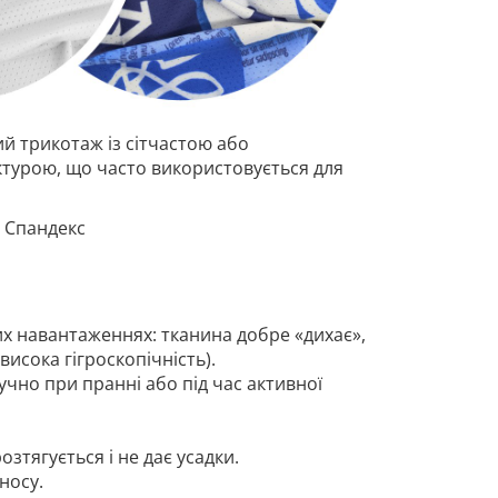
ий трикотаж із сітчастою або
турою, що часто використовується для
 Спандекс
х навантаженнях: тканина добре «дихає»,
исока гігроскопічність).
учно при пранні або під час активної
озтягується і не дає усадки.
носу.