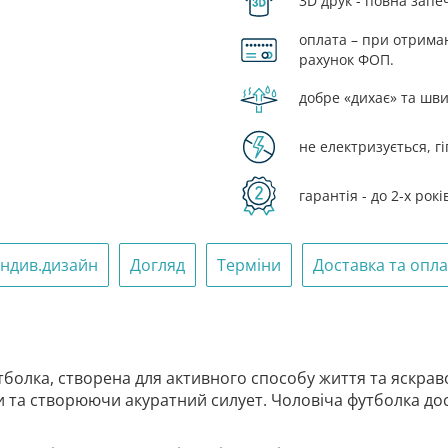
3D друк - повна запе
повітрян
бригада.
оплата – при отриманн
Сталеви
рахунок ФОП.
орел.
добре «дихає» та шви
Steel
Eagle»
кількість
не електризується, г
гарантія - до 2-х рокі
Індив.дизайн
Догляд
Терміни
Доставка та опл
болка, створена для активного способу життя та яскрав
и та створюючи акуратний силует. Чоловіча футболка досту