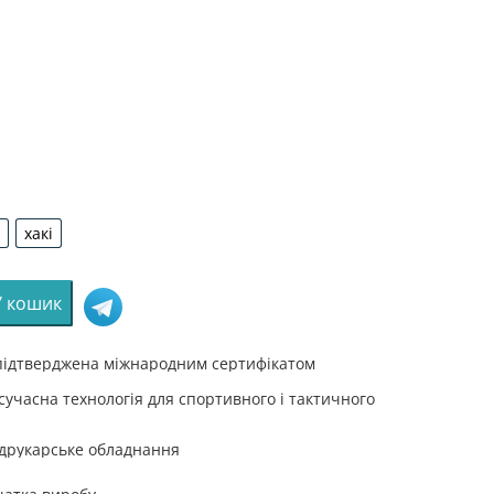
хакі
рий
хакі
У кошик
а
на
 підтверджена міжнародним сертифікатом
сучасна технологія для спортивного і тактичного
 друкарське обладнання