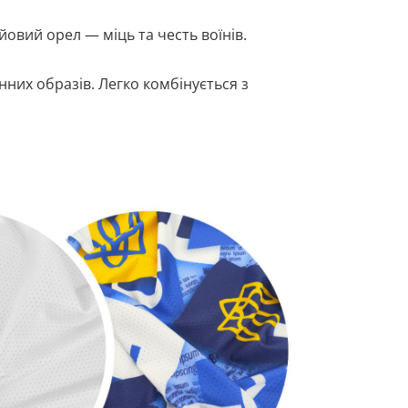
йовий орел — міць та честь воїнів.
нних образів. Легко комбінується з