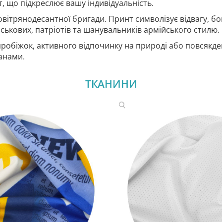
, що підкреслює вашу індивідуальність.
повітрянодесантної бригади. Принт символізує відвагу, бо
ськових, патріотів та шанувальників армійського стилю.
 пробіжок, активного відпочинку на природі або повсякде
анами.
ТКАНИНИ