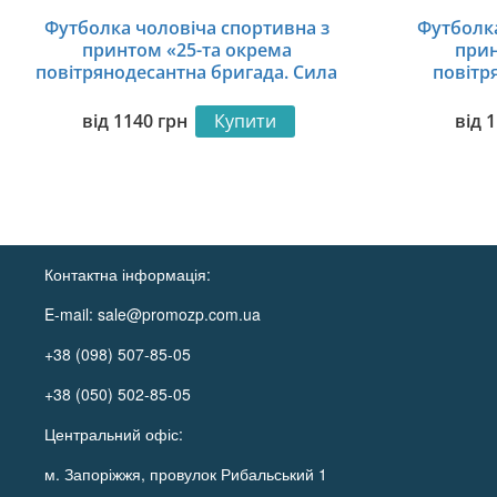
Футболка чоловіча спортивна з
Футболка
принтом «25-та окрема
прин
повітрянодесантна бригада. Сила
повітр
неба. Sky Power»
Небесний 
від
1140
грн
Купити
від
1
Контактна інформація:
E-mail:
sale@promozp.com.ua
+38 (098) 507-85-05
+38 (050) 502-85-05
Центральний офіс:
м. Запоріжжя, провулок Рибальський 1