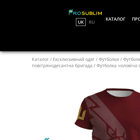
КАТАЛОГ
ПРО
UK
RU
Каталог
/
Ексклюзивний одяг
/
Футболки
/
Футболк
повітрянодесантна бригада
/ Футболка чоловіча 