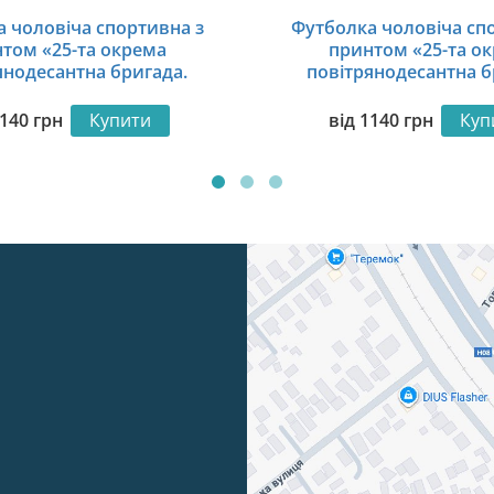
 чоловіча спортивна з
Футболка чоловіча сп
том «25-та окрема
принтом «25-та о
янодесантна бригада.
повітрянодесантна б
вартовий. Sky Guardian»
Українська сталь. Ukrain
140
грн
Купити
від
1140
грн
Куп