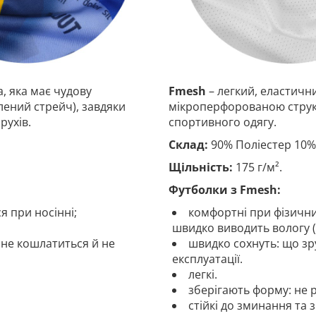
, яка має чудову
Fmesh
– легкий, еластичн
лений стрейч), завдяки
мікроперфорованою струк
рухів.
спортивного одягу.
Склад:
90% Поліестер 10%
Щільність:
175 г/м².
Футболки з Fmesh:
я при носінні;
комфортні при фізични
швидко виводить вологу (в
 не кошлатиться й не
швидко сохнуть: що зр
експлуатації.
легкі.
зберігають форму: не р
стійкі до зминання та з