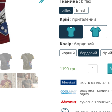
Тканина
: biflex
biflex
fmesh
biflex
fmesh
Крій
: приталений
Колір
: бордовий
чорний
бордовий
сірий
чорний
бордовий
сі
1190
грн
Футболк
чоловіча
спортив
якість матеріалів
з
розумна тканина, 
принтом
одягу
«25-
сучасне японське
та
окрема