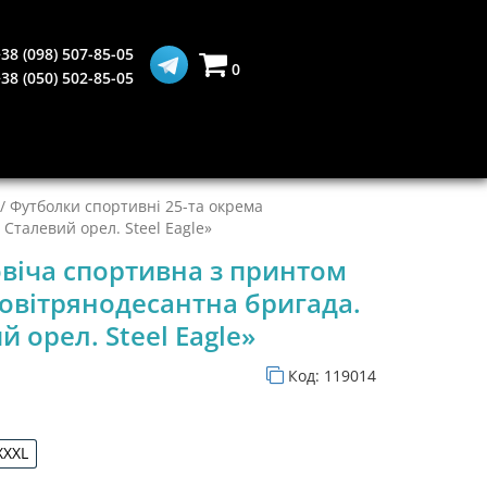
38 (098) 507-85-05
0
38 (050) 502-85-05
/
Футболки спортивні 25-та окрема
Сталевий орел. Steel Eagle»
віча спортивна з принтом
повітрянодесантна бригада.
й орел. Steel Eagle»
Код:
119014
XXXL
XXXL