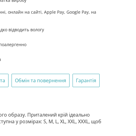
чатка виробу
одесантна
і, онлайн на сайті, Apple Pay, Google Pay, на
й
дко відводить вологу
іпоалергенно
в
ата
Обмін та повернення
Гарантія
ого образу. Приталений крій ідеально
пна у розмірах: S, M, L, XL, XXL, XXXL, щоб