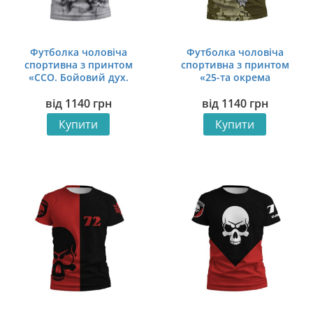
Футболка чоловіча
Футболка чоловіча
спортивна з принтом
спортивна з принтом
«ССО. Бойовий дух.
«25-та окрема
Warrior Spirit»
повітрянодесантна
від
1140
грн
від
1140
грн
бригада. Орлиний дух.
Eagle Spirit»
Купити
Купити