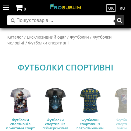
Toggle
UK
RU
0
navigation
Каталог
/
Ексклюзивний одяг
/
Футболки
/
Футболки
чоловічі
/ Футболки спортивні
ФУТБОЛКИ СПОРТИВНІ
Футболки
Футболки
Футболки
Футбол
спортивні з
спортивні з
спортивні з
спортив
принтами спорт
геймерськими
патріотичними
військов