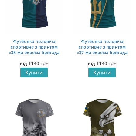
Футболка чоловіча
Футболка чоловіча
спортивна з принтом
спортивна з принтом
«38-ма окрема бригада
«37-ма окрема бригада
морської піхоти.
морської піхоти.
від
1140
грн
від
1140
грн
Морська Гвардія. Marine
Захисник Моря. Sea
Guard»
Defender»
Купити
Купити