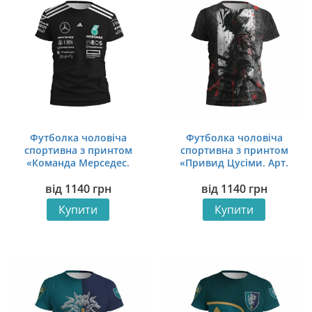
Футболка чоловіча
Футболка чоловіча
спортивна з принтом
спортивна з принтом
«Команда Мерседес.
«Привид Цусіми. Арт.
Формула-1. Mercedes
Ghost of Tsushima. Аrt»
від
1140
грн
від
1140
грн
Team. Formula-1»
Купити
Купити