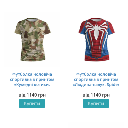
Футболка чоловіча
Футболка чоловіча
спортивна з принтом
спортивна з принтом
«Кумедні котики.
«Людина-павук. Spider
Камуфляж. Funny cats.
Man»
від
1140
грн
від
1140
грн
Camouflage»
Купити
Купити