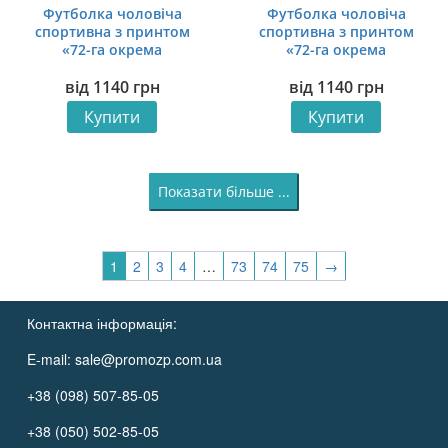
Футболка чоловіча
Футболка чоловіча
спортивна з принтом
спортивна з принтом
«72-га окрема
«72-га окрема
механізована бригада.
механізована бригада.
від
1140
грн
від
1140
грн
Символ Опору. Symbol of
Бойова Відданість.
Resistance»
Combat Devotion»
Купити
Купити
Показати більше ...
1
2
3
4
…
73
74
75
→
Контактна інформація:
E-mail:
sale@promozp.com.ua
+38 (098) 507-85-05
+38 (050) 502-85-05