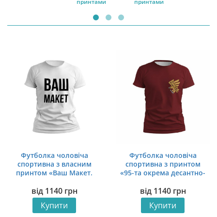
принтами
принтами
Футболка чоловіча
Футболка чоловіча
спортивна з власним
спортивна з принтом
принтом «Ваш Макет.
«95-та окрема десантно-
Your Layout»
штурмова бригада.
від
1140
грн
від
1140
грн
Крилаті воїни. Winged
warriors»
Купити
Купити