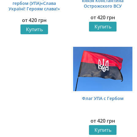
князя Константина
гербом (УПА)«Слава
Острожского ВСУ
Україні! Героям слава!»
Украина. УПА
красно-черный
от
420
грн
от
420
грн
Купить
Купить
Флаг УПА с Гербом
от
420
грн
Купить