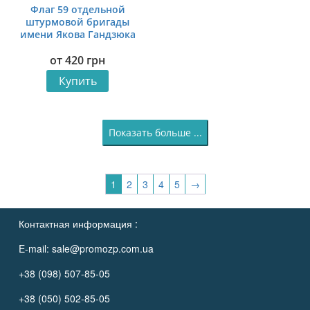
Флаг 59 отдельной
штурмовой бригады
имени Якова Гандзюка
(59 ОШБр) ВСУ Украина.
от
420
грн
УПА
Купить
Показать больше ...
1
2
3
4
5
→
Контактная информация :
E-mail:
sale@promozp.com.ua
+38 (098) 507-85-05
+38 (050) 502-85-05