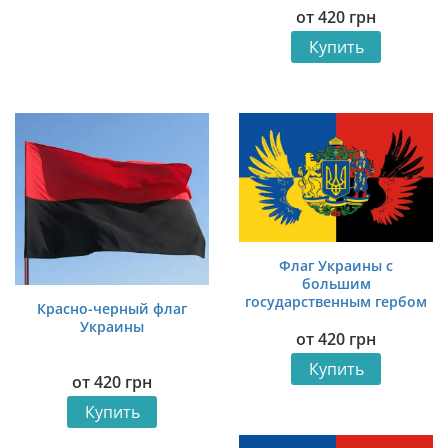
от
420
грн
Мономаха Украина. Упа.
Купить
Флаг Украины с
большим
государственным гербом
Красно-черный флаг
Украина. Упа.
Украины
от
420
грн
Купить
от
420
грн
Купить