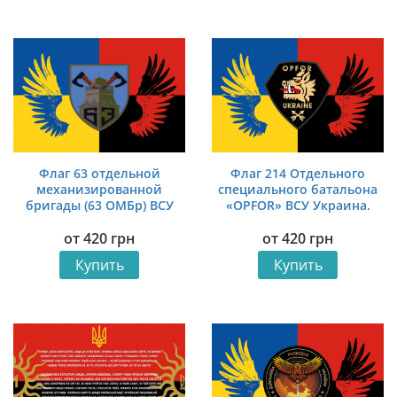
Флаг 63 отдельной
Флаг 214 Отдельного
механизированной
cпециального батальона
бригады (63 ОМБр) ВСУ
«OPFOR» ВСУ Украина.
Украина. УПА
УПА
от
420
грн
от
420
грн
Купить
Купить