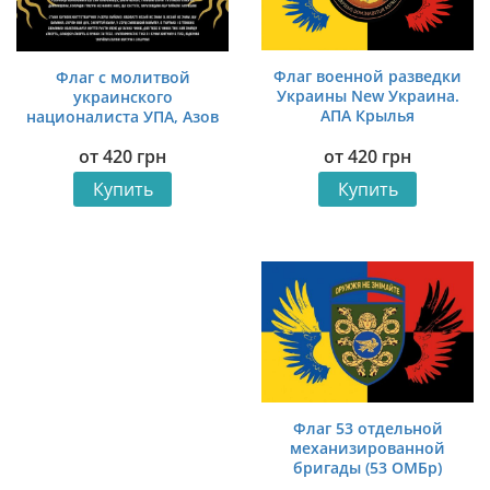
Флаг военной разведки
Флаг с молитвой
Украины New Украина.
украинского
АПА Крылья
националиста УПА, Азов
красно-черный
от
420
грн
от
420
грн
Купить
Купить
Флаг 53 отдельной
механизированной
бригады (53 ОМБр)
имени Владимира