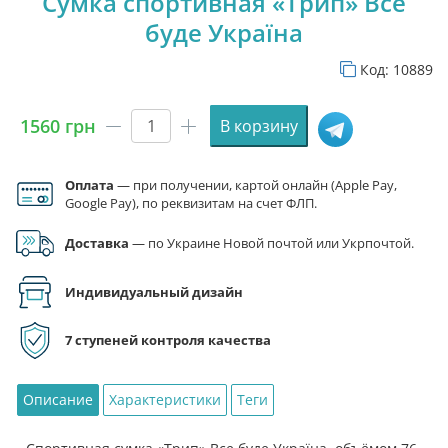
Сумка спортивная «Трип» Все
буде Україна
Код:
10889
1560
грн
В корзину
Количество
товара
Сумка
Оплата
— при получении, картой онлайн (Apple Pay,
спортивная
Google Pay), по реквизитам на счет ФЛП.
"Трип"
Доставка
— по Украине Новой почтой или Укрпочтой.
Все
буде
Україна
Индивидуальный дизайн
7 ступеней контроля качества
Описание
Характеристики
Теги