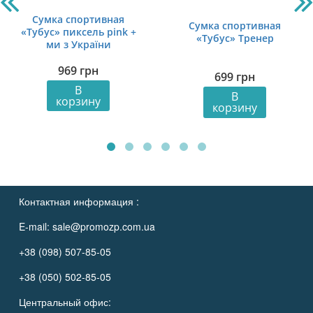
Сумка спортивная
Сумка спортивная
«Тубус» пиксель pink +
«Тубус» Тренер
ми з України
969
грн
699
грн
В
В
корзину
корзину
Контактная информация :
E-mail:
sale@promozp.com.ua
+38 (098) 507-85-05
+38 (050) 502-85-05
Центральный офис: