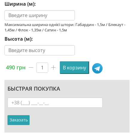
Ширина (м):
Максимальна ширина однієї штори: Габардин - 1,5м / Блекаут -
1,45м / Флок - 1,35м / Сатин - 1,5м
Высота (м):
490
грн
В корзину
Количество
товара
Штора
БЫСТРАЯ ПОКУПКА
с
принтом
«Лемур
в
джунглях.
Заказать
Lemur
in