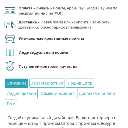
the
jungle»
Оплата
– онлайн на сайте, Apple Pay, Google Pay или по
реквизитам на счет ФОП.
Доставка
– Новая почта или Укрпочта. Стоимость
доставки согласно тарифов перевозчика.
Уникальные креативные принты
Индивидуальный пошив
7 ступеней контроля качества
Описание
Характеристики
Пошив штор
Индив. дизайн
Обмен и возврат
Доставка и оплата
Теги
Создайте уникальный дизайн для Вашего интерьера с
помощью штор с принтом Штора с принтом «Лемур в