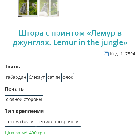
Штора с принтом «Лемур в
джунглях. Lemur in the jungle»
Код:
117594
Ткань
габардин
блэкаут
сатин
флок
Печать
с одной стороны
Тип крепления
тесьма белая
тесьма прозрачная
Ціна за м²: 490 грн