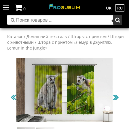
Toggle
UK
RU
0
navigation
Каталог
/
Домашний текстиль
/
Шторы с принтом
/
Шторы
с животными
/ Штора с принтом «Лемур в джунглях.
Lemur in the jungle»