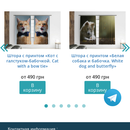
Штора с принтом «Кот с
Штора с принтом «Белая
галстуком-бабочкой. Cat
собака и бабочка. White
with a bow tie»
dog and butterfly»
от
490
грн
от
490
грн
В
В
корзину
корзину
Контактная информация :