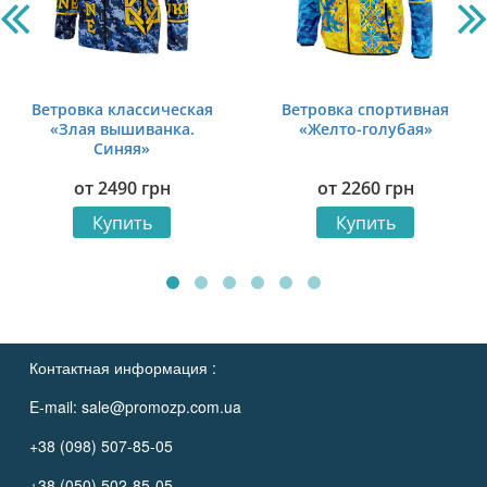
Ветровка классическая
Ветровка спортивная
«Злая вышиванка.
«Желто-голубая»
Синяя»
от
2490
грн
от
2260
грн
Купить
Купить
Контактная информация :
E-mail:
sale@promozp.com.ua
+38 (098) 507-85-05
+38 (050) 502-85-05