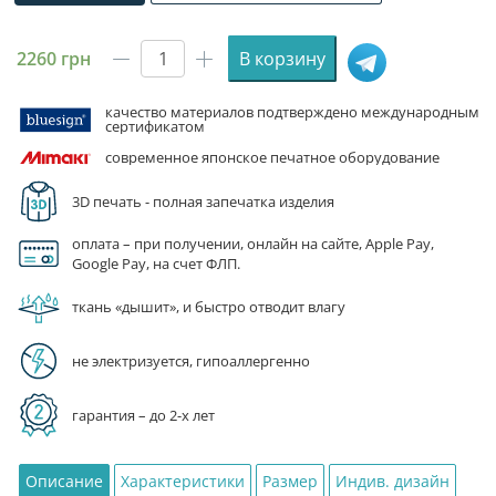
одна ветровка
family look из двух ветровок
2260
грн
В корзину
Количество
товара
качество материалов подтверждено международным
Ветровка
сертификатом
спортивная
современное японское печатное оборудование
«Красно-
черная»
3D печать - полная запечатка изделия
оплата – при получении, онлайн на сайте, Apple Pay,
Google Pay, на счет ФЛП.
ткань «дышит», и быстро отводит влагу
не электризуется, гипоаллергенно
гарантия – до 2-х лет
Описание
Характеристики
Размер
Индив. дизайн