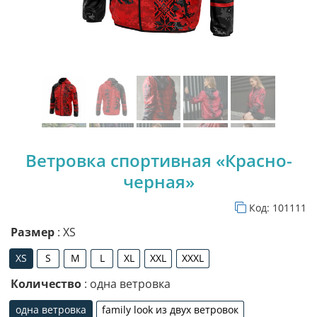
Ветровка спортивная «Красно-
черная»
Код:
101111
Размер
: XS
XS
S
M
L
XL
XXL
XXXL
XS
S
M
L
XL
XXL
XXXL
Количество
: одна ветровка
одна ветровка
family look из двух ветровок