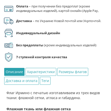
товара
Оплата
– при получении без предоплат (кроме
Флаг
индивидуальных изделий), картой онлайн (Apple Pay,
Ирмино
Google Pay), по реквизитам на счет ФЛП.
Доставка
– по Украине Новой почтой или Укрпочтой.
Индивидуальный дизайн
Без предоплаты
(кроме индивидуальных изделий)
7 ступеней контроля качества
Описание
Характеристики
Размеры флагов
Доставка и оплата
Теги
Флаг Ирмино с печатью изготавливаем из трех видов
ткани: флажной сетки, атласа и габардина.
Флажная ткань или флажная сетка