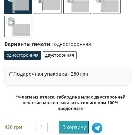
универсальное (карман с левой стороны под древко ди
специализированное крепление под флаг
люверсы (сверху)
люверсы (сле
люверсы по 4-м углам
Варианты печати
: односторонняя
односторонняя
двусторонняя
односторонняя
двусторонняя
Подарочная упаковка - 250 грн
*Флаги из атласа, габардина или с двусторонней
печатью можно заказать только при 100%
предоплате
420
грн
В корзину
Количество