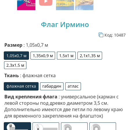
Флаг Ирмино
Код:
10487
Размер
: 1,05х0,7 м
1,05х0,7 м
1,35х0,9 м
1,5х1 м
2,1х1,35 м
1,05х0,7 м
1,35х0,9 м
1,5х1 м
2,1х1,35 м
2,3х1,5 м
2,3х1,5 м
Ткань
: флажная сетка
флажная сетка
габардин
атлас
флажная сетка
габардин
атлас
Вид крепления флага
: универсальное (карман с
левой стороны под древко диаметром 3,5 см.
Дополнительно имеются две петли по левому краю
для временного закрепления на флагшток)