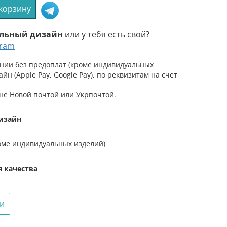
 корзину
во
льный дизайн
или у тебя есть свой?
gram
нии без предоплат (кроме индивидуальных
айн (Apple Pay, Google Pay), по реквизитам на счет
ый
тный
не Новой почтой или Укрпочтой.
изайн
-
оме индивидуальных изделий)
я качества
ги