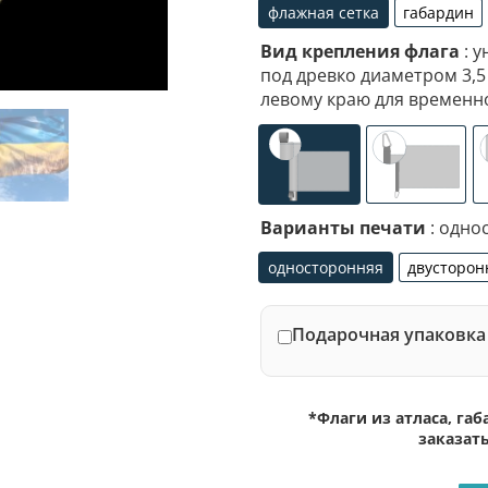
флажная сетка
габардин
флажная сетка
габар
Вид крепления флага
: у
под древко диаметром 3,5
левому краю для временн
универсальное (карм
специал
Варианты печати
: одно
односторонняя
двусторон
односторонняя
дву
Подарочная упаковка 
*Флаги из атласа, га
заказат