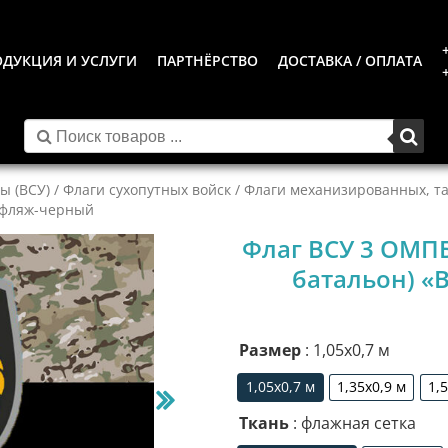
ДУКЦИЯ И УСЛУГИ
ПАРТНЁРСТВО
ДОСТАВКА / ОПЛАТА
ы (ВСУ)
/
Флаги сухопутных войск
/
Флаги механизированных, та
уфляж-черный
Флаг ВСУ 3 ОМП
батальон) «
Размер
: 1,05х0,7 м
1,05х0,7 м
1,35х0,9 м
1,
1,05х0,7 м
1,35х0,9 м
Ткань
: флажная сетка