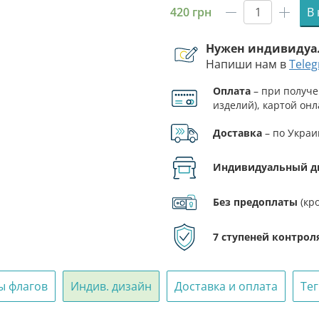
420
грн
В
Количест
товара
Нужен индивидуа
Флаг
Напиши нам в
Tele
ВСУ
3
Оплата
– при получе
ОМПБ
изделий), картой онл
(отдельн
ФЛП.
мотопехо
Доставка
– по Украи
батальон)
«Воля»
Индивидуальный д
камуфляж
черный
Без предоплаты
(кр
7 ступеней контрол
ы флагов
Индив. дизайн
Доставка и оплата
Те