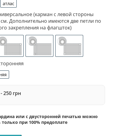
атлас
дин
атлас
ниверсальное (карман с левой стороны
 см. Дополнительно имеются две петли по
ого закрепления на флагшток)
ан с левой стороны под древко диаметром 3,5 см. Допо
изированное крепление под флагшток (для предотвращен
люверсы (сверху)
люверсы (слева)
люверсы по 4-м углам
сторонняя
няя
сторонняя
- 250 грн
бардина или с двусторонней печатью можно
ь только при 100% предоплате