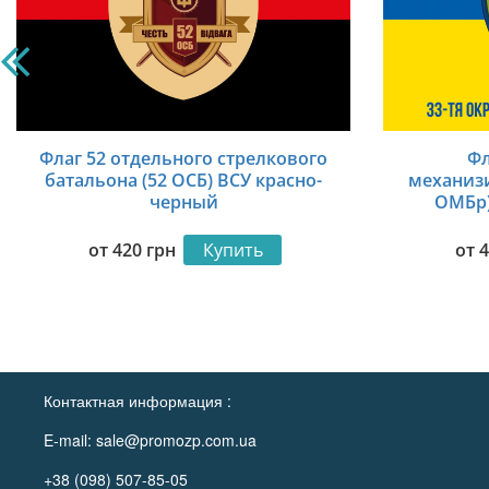
Флаг 52 отдельного стрелкового
Фл
батальона (52 ОСБ) ВСУ красно-
механиз
черный
ОМБр)
от
420
грн
Купить
от
Контактная информация :
E-mail:
sale@promozp.com.ua
+38 (098) 507-85-05