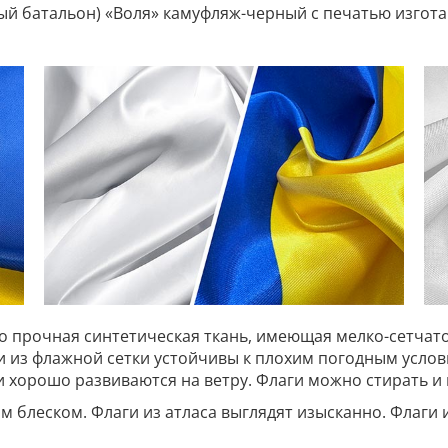
й батальон) «Воля» камуфляж-черный с печатью изгота
то прочная синтетическая ткань, имеющая мелко-сетчато
ги из флажной сетки устойчивы к плохим погодным усл
 и хорошо развиваются на ветру. Флаги можно стирать и 
им блеском. Флаги из атласа выглядят изысканно. Флаги 