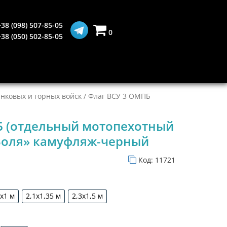
+38 (098) 507-85-05
0
+38 (050) 502-85-05
нковых и горных войск
/ Флаг ВСУ 3 ОМПБ
Б (отдельный мотопехотный
Воля» камуфляж-черный
Код:
11721
5х1 м
2,1х1,35 м
2,3х1,5 м
1,5х1 м
2,1х1,35 м
2,3х1,5 м