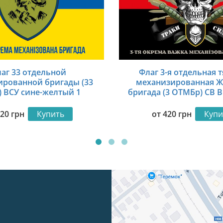
аг 33 отдельной
Флаг 3-я отдельная 
ированной бригады (33
механизированная Ж
 ВСУ сине-желтый 1
бригада (3 ОТМБр) СВ 
сила» красно-че
420
грн
Купить
от
420
грн
Купи