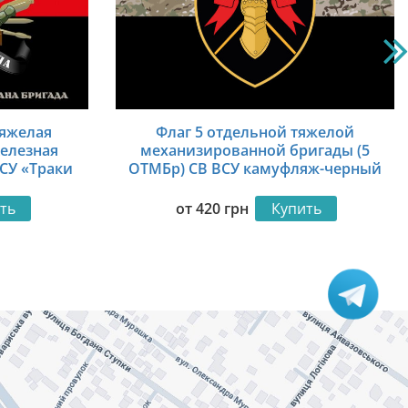
тяжелая
Флаг 5 отдельной тяжелой
елезная
механизированной бригады (5
ВСУ «Траки
ОТМБр) СВ ВСУ камуфляж-черный
рный
ть
от
420
грн
Купить