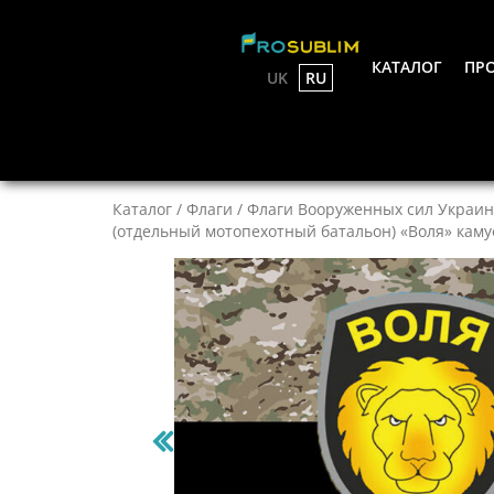
КАТАЛОГ
ПРО
UK
RU
Каталог
/
Флаги
/
Флаги Вооруженных сил Украин
(отдельный мотопехотный батальон) «Воля» кам