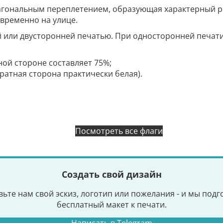
иагональным переплетением, образующая характерный ри
временно на улице.
й или двусторонней печатью. При односторонней печат
ной стороне составляет 75%;
братная сторона практически белая).
Посмотреть все флаги
Создать свой дизайн
ьте нам свой эскиз, логотип или пожелания - и мы под
бесплатный макет к печати.