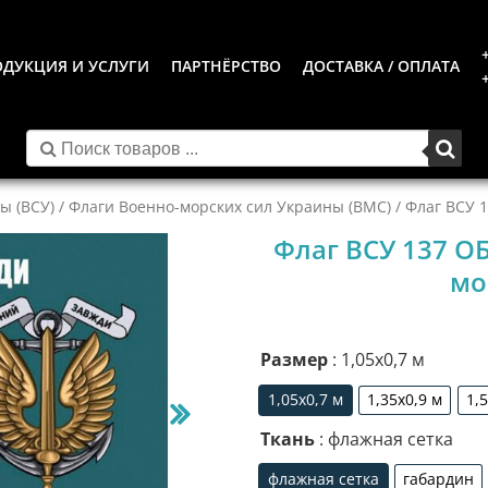
ДУКЦИЯ И УСЛУГИ
ПАРТНЁРСТВО
ДОСТАВКА / ОПЛАТА
ы (ВСУ)
/
Флаги Военно-морских сил Украины (ВМС)
/ Флаг ВСУ 
Флаг ВСУ 137 О
мо
Размер
: 1,05х0,7 м
1,05х0,7 м
1,35х0,9 м
1,
1,05х0,7 м
1,35х0,9 м
Ткань
: флажная сетка
флажная сетка
габардин