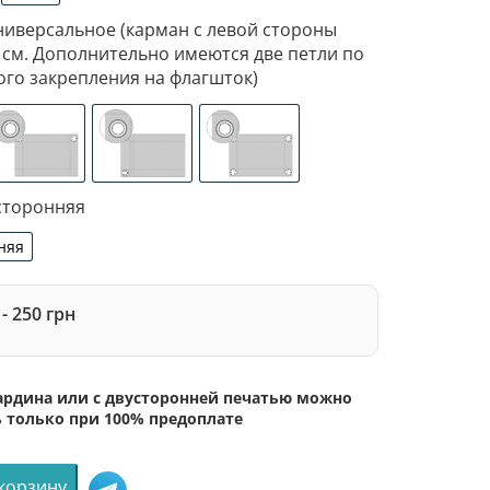
дин
атлас
ниверсальное (карман с левой стороны
 см. Дополнительно имеются две петли по
ого закрепления на флагшток)
ан с левой стороны под древко диаметром 3,5 см. Допо
изированное крепление под флагшток (для предотвращен
люверсы (сверху)
люверсы (слева)
люверсы по 4-м углам
сторонняя
няя
сторонняя
- 250 грн
бардина или с двусторонней печатью можно
ь только при 100% предоплате
 корзину