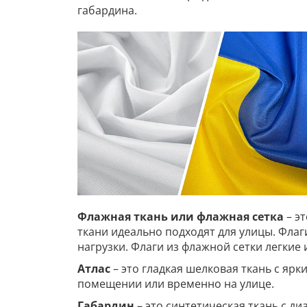
габардина.
Флажная ткань или флажная сетка
– э
ткани идеально подходят для улицы. Фла
нагрузки. Флаги из флажной сетки легкие
Атлас
– это гладкая шелковая ткань с ярк
помещении или временно на улице.
Габардин
– это синтетическая ткань с д