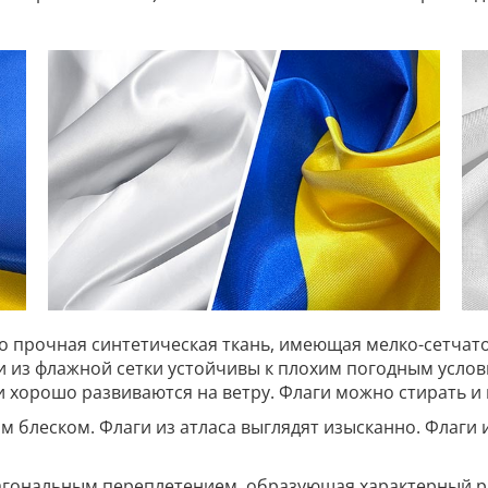
то прочная синтетическая ткань, имеющая мелко-сетчато
ги из флажной сетки устойчивы к плохим погодным усл
 и хорошо развиваются на ветру. Флаги можно стирать и 
им блеском. Флаги из атласа выглядят изысканно. Флаги 
иагональным переплетением, образующая характерный ри