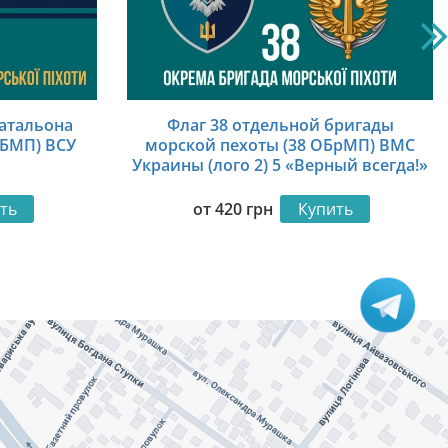
батальона
Флаг 38 отдельной бригады
ОБМП) ВСУ
морской пехоты (38 ОБрМП) ВМС
Украины (лого 2) 5 «Верный всегда!»
ть
от
420
грн
Купить