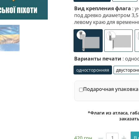
флажная сетка
габар
Вид крепления флага
: у
под древко диаметром 3,5
левому краю для временн
универсальное (карм
специал
Варианты печати
: одно
односторонняя
двусторон
односторонняя
дву
Подарочная упаковка 
*Флаги из атласа, га
заказат
420
грн
В