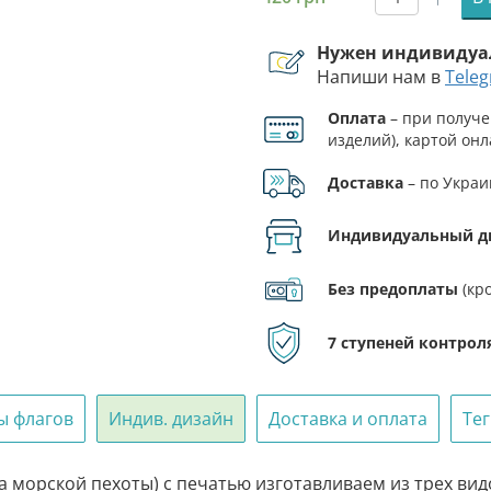
Количест
товара
Нужен индивидуа
Флаг
Напиши нам в
Tele
ВСУ
137
Оплата
– при получе
ОБМП
изделий), картой онл
(отдельно
ФЛП.
батальон
Доставка
– по Украи
морской
пехоты)
Индивидуальный д
Без предоплаты
(кр
7 ступеней контрол
ы флагов
Индив. дизайн
Доставка и оплата
Те
 морской пехоты) с печатью изготавливаем из трех видо