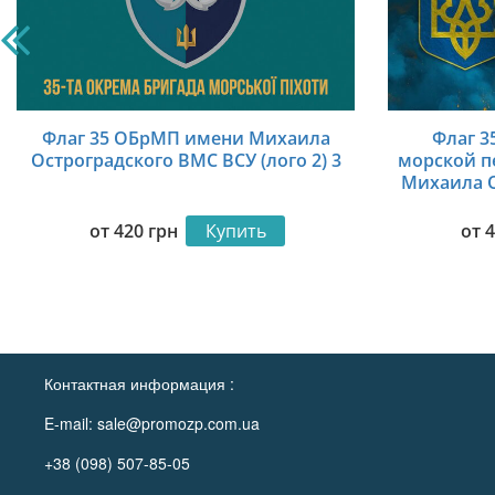
Флаг 35 ОБрМП имени Михаила
Флаг 3
Остроградского ВМС ВСУ (лого 2) 3
морской п
Михаила О
(лого 2) 
от
420
грн
Купить
от
Контактная информация :
E-mail:
sale@promozp.com.ua
+38 (098) 507-85-05