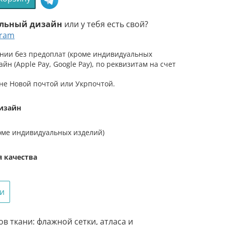
во
льный дизайн
или у тебя есть свой?
gram
нии без предоплат (кроме индивидуальных
айн (Apple Pay, Google Pay), по реквизитам на счет
го
а
не Новой почтой или Укрпочтой.
изайн
оме индивидуальных изделий)
я качества
ги
в ткани: флажной сетки, атласа и