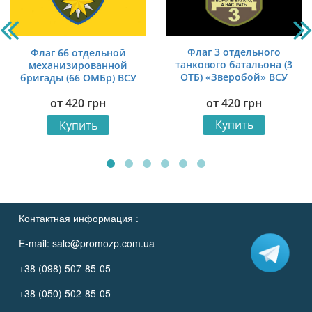
Флаг 3 отдельного
Флаг 66 отдельной
танкового батальона (3
механизированной
ОТБ) «Зверобой» ВСУ
бригады (66 ОМБр) ВСУ
камуфляж-черный
сине-желтый
от
420
грн
от
420
грн
Купить
Купить
Контактная информация :
E-mail:
sale@promozp.com.ua
+38 (098) 507-85-05
+38 (050) 502-85-05