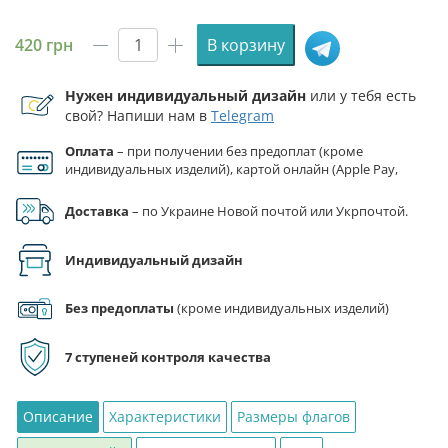
420
грн
В корзину
Количество
товара
Нужен индивидуальный дизайн
или у тебя есть
Флаг
свой? Напиши нам в
Telegram
ВСУ
112
Оплата
– при получении без предоплат (кроме
ОБТрО
индивидуальных изделий), картой онлайн (Apple Pay,
РВП
Google Pay), по реквизитам на счет ФЛП.
камуфляж-
Доставка
– по Украине Новой почтой или Укрпочтой.
черный
Индивидуальный дизайн
Без предоплаты
(кроме индивидуальных изделий)
7 ступеней контроля качества
Описание
Характеристики
Размеры флагов