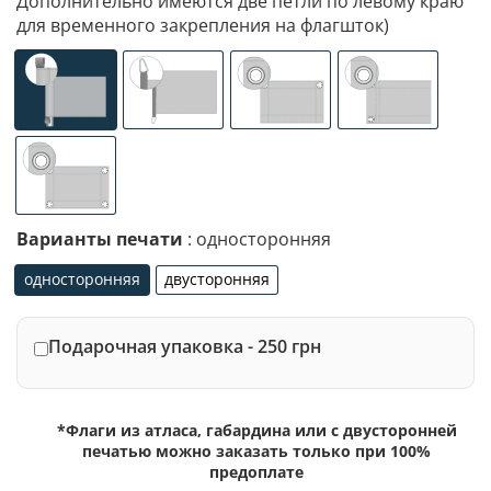
Дополнительно имеются две петли по левому краю
для временного закрепления на флагшток)
универсальное (карман с левой стороны под древко ди
специализированное крепление под флаг
люверсы (сверху)
люверсы (сле
люверсы по 4-м углам
Варианты печати
: односторонняя
односторонняя
двусторонняя
односторонняя
двусторонняя
Подарочная упаковка - 250 грн
*Флаги из атласа, габардина или с двусторонней
печатью можно заказать только при 100%
предоплате