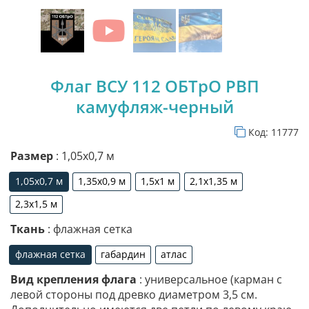
Флаг ВСУ 112 ОБТрО РВП
камуфляж-черный
Код:
11777
Размер
: 1,05х0,7 м
1,05х0,7 м
1,35х0,9 м
1,5х1 м
2,1х1,35 м
1,05х0,7 м
1,35х0,9 м
1,5х1 м
2,1х1,35 м
2,3х1,5 м
2,3х1,5 м
Ткань
: флажная сетка
флажная сетка
габардин
атлас
флажная сетка
габардин
атлас
Вид крепления флага
: универсальное (карман с
левой стороны под древко диаметром 3,5 см.