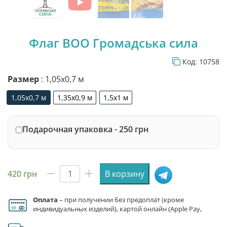
Флаг ВОО Громадська сила
Код:
10758
Размер
: 1,05х0,7 м
1,05х0,7 м
1,35х0,9 м
1,5х1 м
1,05х0,7 м
1,35х0,9 м
1,5х1 м
Подарочная упаковка - 250 грн
420
грн
В корзину
Количество
товара
Оплата
– при получении без предоплат (кроме
Флаг
индивидуальных изделий), картой онлайн (Apple Pay,
ВОО
Google Pay), по реквизитам на счет ФЛП.
Громадська