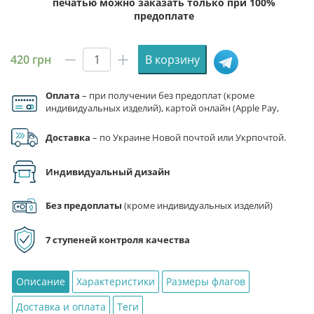
печатью можно заказать только при 100%
предоплате
420
грн
В корзину
Количество
товара
Оплата
– при получении без предоплат (кроме
Флаг
индивидуальных изделий), картой онлайн (Apple Pay,
УНА-
Google Pay), по реквизитам на счет ФЛП.
УНСО
Доставка
– по Украине Новой почтой или Укрпочтой.
(Украинская
национальная
Индивидуальный дизайн
ассамблея
-
Украинская
Без предоплаты
(кроме индивидуальных изделий)
народная
самооборона)
7 ступеней контроля качества
камуфляж
Описание
Характеристики
Размеры флагов
Доставка и оплата
Теги