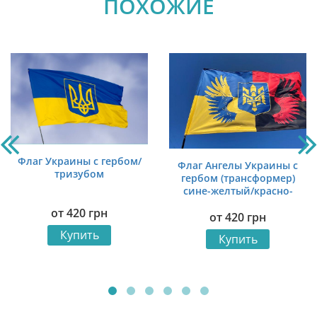
ПОХОЖИЕ
Флаг Украины с гербом/
Флаг Ангелы Украины с
тризубом
гербом (трансформер)
сине-желтый/красно-
черный
от
420
грн
от
420
грн
Купить
Купить