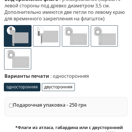
левой стороны под древко диаметром 3,5 см.
Дополнительно имеются две петли по левому краю
для временного закрепления на флагшток)
универсальное (карман с левой стороны под древко ди
специализированное крепление под флаг
люверсы (сверху)
люверсы (сле
люверсы по 4-м углам
Варианты печати
: односторонняя
односторонняя
двусторонняя
односторонняя
двусторонняя
Подарочная упаковка - 250 грн
*Флаги из атласа, габардина или с двусторонней