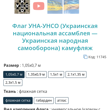
Флаг УНА-УНСО (Украинская
национальная ассамблея —
Украинская народная
самооборона) камуфляж
Код:
11745
Размер
: 1,05х0,7 м
1,05х0,7 м
1,35х0,9 м
1,5х1 м
2,1х1,35 м
1,05х0,7 м
1,35х0,9 м
1,5х1 м
2,1х1,35 м
2,3х1,5 м
2,3х1,5 м
Ткань
: флажная сетка
флажная сетка
габардин
атлас
флажная сетка
габардин
атлас
Вид крепления флага
: универсальное (карман с