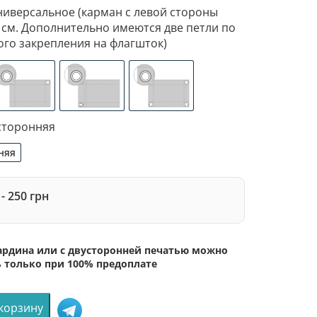
ниверсальное (карман с левой стороны
 см. Дополнительно имеются две петли по
ого закрепления на флагшток)
ан с левой стороны под древко диаметром 3,5 см. Допо
изированное крепление под флагшток (для предотвращен
люверсы (сверху)
люверсы (слева)
люверсы по 4-м углам
сторонняя
няя
сторонняя
- 250 грн
бардина или с двусторонней печатью можно
ь только при 100% предоплате
 корзину
во