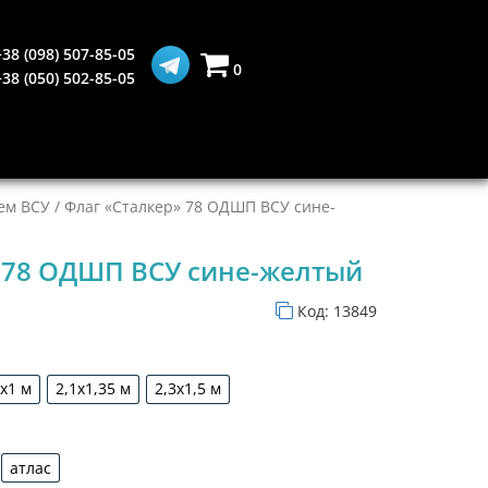
+38 (098) 507-85-05
0
+38 (050) 502-85-05
ем ВСУ
/ Флаг «Сталкер» 78 ОДШП ВСУ сине-
 78 ОДШП ВСУ сине-желтый
Код:
13849
5х1 м
2,1х1,35 м
2,3х1,5 м
1,5х1 м
2,1х1,35 м
2,3х1,5 м
атлас
дин
атлас