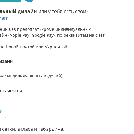
льный дизайн
или у тебя есть свой?
gram
»
нии без предоплат (кроме индивидуальных
айн (Apple Pay, Google Pay), по реквизитам на счет
не Новой почтой или Укрпочтой.
изайн
оме индивидуальных изделий)
я качества
ги
сетки, атласа и габардина.