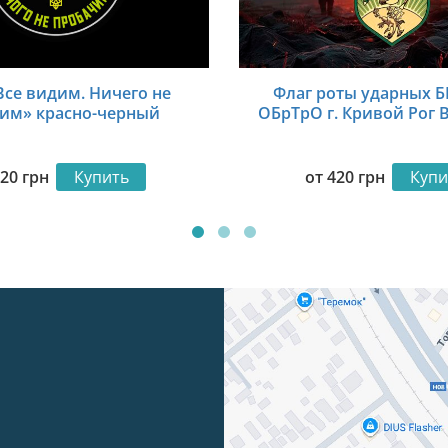
Все видим. Ничего не
Флаг роты ударных Б
им» красно-черный
ОБрТрО г. Кривой Рог 
420
грн
Купить
от
420
грн
Купи