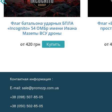
Флаг батальона ударных БПЛА
Флаг «
«Incognito» 54 ОМБр имени Ивана
прост
Мазепы ВСУ дроны
от
420
грн
Купить
от
Контактная информация :
E-mail:
sale@promozp.com.ua
+38 (098) 507-85-05
+38 (050) 502-85-05