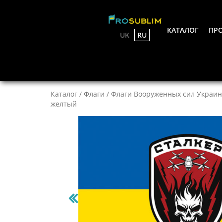
КАТАЛОГ
ПРО
UK
RU
Каталог
/
Флаги
/
Флаги Вооруженных сил Украин
желтый