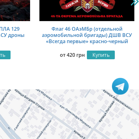
ПЛА 129
Флаг 46 ОАэМБр (отдельной
ВСУ дроны
аэромобильной бригады) ДШВ ВСУ
«Всегда первые» красно-черный
ть
от
420
грн
Купить