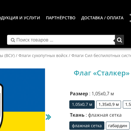
ДУКЦИЯ И УСЛУГИ
ПАРТНЁРСТВО
ДОСТАВКА / ОПЛАТА
ы (ВСУ)
/
Флаги сухопутных войск
/
Флаги Сил беспилотных сист
Флаг «Сталкер»
Размер
: 1,05х0,7 м
1,05х0,7 м
1,35х0,9 м
1,
1,05х0,7 м
1,35х0,9 м
Ткань
: флажная сетка
флажная сетка
габардин
флажная сетка
габар