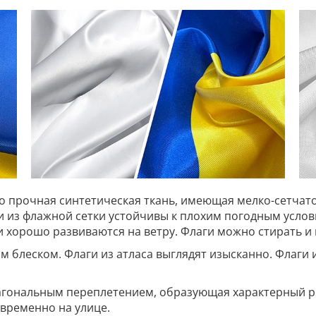
то прочная синтетическая ткань, имеющая мелко-сетчато
ги из флажной сетки устойчивы к плохим погодным усл
 и хорошо развиваются на ветру. Флаги можно стирать и 
им блеском. Флаги из атласа выглядят изысканно. Флаги 
иагональным переплетением, образующая характерный ри
временно на улице.