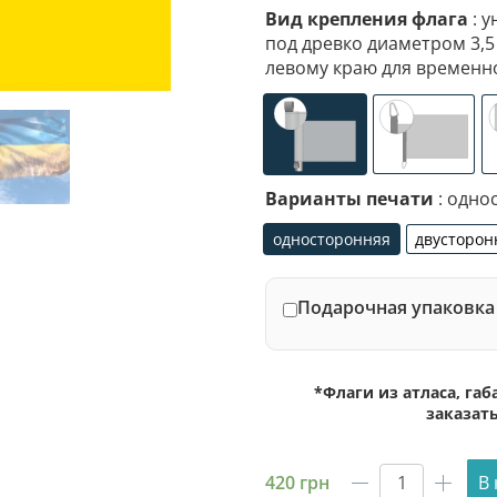
Вид крепления флага
: у
под древко диаметром 3,5
левому краю для временн
универсальное (карм
специал
Варианты печати
: одно
односторонняя
двусторон
односторонняя
дву
Подарочная упаковка 
*Флаги из атласа, га
заказат
420
грн
В
Количест