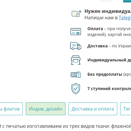
товара
Нужен индивидуа
Флаг
Напиши нам в
Tele
«Сталкер
78
Оплата
– при получе
ОДШП
изделий), картой онл
ВСУ
ФЛП.
сине-
Доставка
– по Украи
желтый
Индивидуальный д
Без предоплаты
(кр
7 ступеней контрол
ы флагов
Индив. дизайн
Доставка и оплата
Те
с печатью изготавливаем из трех видов ткани: флажной 