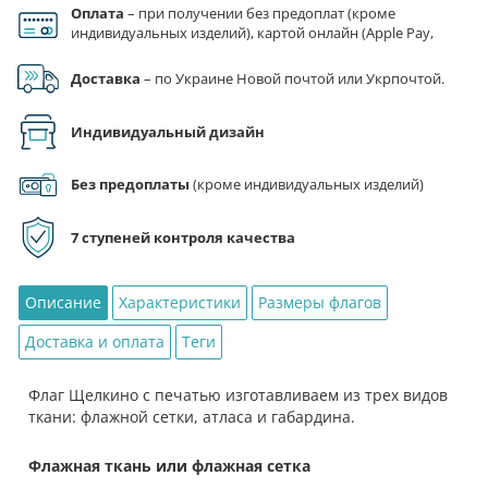
Оплата
– при получении без предоплат (кроме
Флаг
индивидуальных изделий), картой онлайн (Apple Pay,
Щелкино
Google Pay), по реквизитам на счет ФЛП.
Доставка
– по Украине Новой почтой или Укрпочтой.
Индивидуальный дизайн
Без предоплаты
(кроме индивидуальных изделий)
7 ступеней контроля качества
Описание
Характеристики
Размеры флагов
Доставка и оплата
Теги
Флаг Щелкино с печатью изготавливаем из трех видов
ткани: флажной сетки, атласа и габардина.
Флажная ткань или флажная сетка