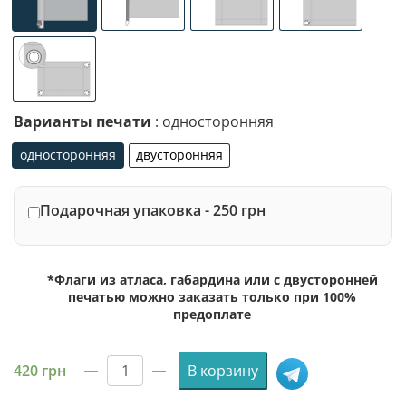
универсальное (карман с левой стороны под древко ди
специализированное крепление под флаг
люверсы (сверху)
люверсы (сле
люверсы по 4-м углам
Варианты печати
: односторонняя
односторонняя
двусторонняя
односторонняя
двусторонняя
Подарочная упаковка - 250 грн
*Флаги из атласа, габардина или с двусторонней
печатью можно заказать только при 100%
предоплате
420
грн
В корзину
Количество
товара