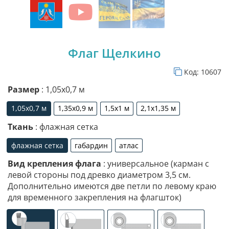
Флаг Щелкино
Код:
10607
Размер
: 1,05х0,7 м
1,05х0,7 м
1,35х0,9 м
1,5х1 м
2,1х1,35 м
1,05х0,7 м
1,35х0,9 м
1,5х1 м
2,1х1,35 м
Ткань
: флажная сетка
флажная сетка
габардин
атлас
флажная сетка
габардин
атлас
Вид крепления флага
: универсальное (карман с
левой стороны под древко диаметром 3,5 см.
Дополнительно имеются две петли по левому краю
для временного закрепления на флагшток)