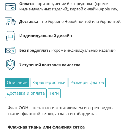
Оплата
– при получении без предоплат (кроме
Флаг
индивидуальных изделий), картой онлайн (Apple Pay,
ООН
Google Pay), по реквизитам на счет ФЛП.
Доставка
– по Украине Новой почтой или Укрпочтой.
Индивидуальный дизайн
Без предоплаты
(кроме индивидуальных изделий)
7 ступеней контроля качества
Описание
Характеристики
Размеры флагов
Доставка и оплата
Теги
Флаг ООН с печатью изготавливаем из трех видов
ткани: флажной сетки, атласа и габардина.
Флажная ткань или флажная сетка