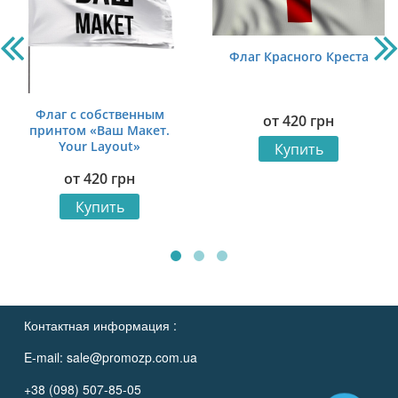
Флаг Красного Креста
Флаг с собственным
от
420
грн
принтом «Ваш Макет.
Your Layout»
Купить
от
420
грн
Купить
Контактная информация :
E-mail:
sale@promozp.com.ua
+38 (098) 507-85-05