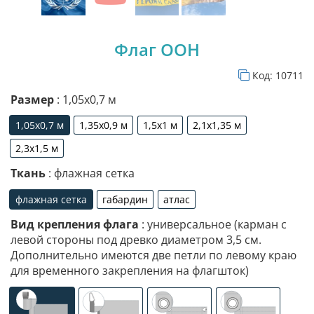
Флаг ООН
Код:
10711
Размер
: 1,05х0,7 м
1,05х0,7 м
1,35х0,9 м
1,5х1 м
2,1х1,35 м
1,05х0,7 м
1,35х0,9 м
1,5х1 м
2,1х1,35 м
2,3х1,5 м
2,3х1,5 м
Ткань
: флажная сетка
флажная сетка
габардин
атлас
флажная сетка
габардин
атлас
Вид крепления флага
: универсальное (карман с
левой стороны под древко диаметром 3,5 см.
Дополнительно имеются две петли по левому краю
для временного закрепления на флагшток)