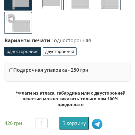
универсальное (карман с левой стороны под древко ди
специализированное крепление под флаг
люверсы (сверху)
люверсы (сле
люверсы по 4-м углам
Варианты печати
: односторонняя
односторонняя
двусторонняя
односторонняя
двусторонняя
Подарочная упаковка - 250 грн
*Флаги из атласа, габардина или с двусторонней
печатью можно заказать только при 100%
предоплате
420
грн
В корзину
Количество
товара