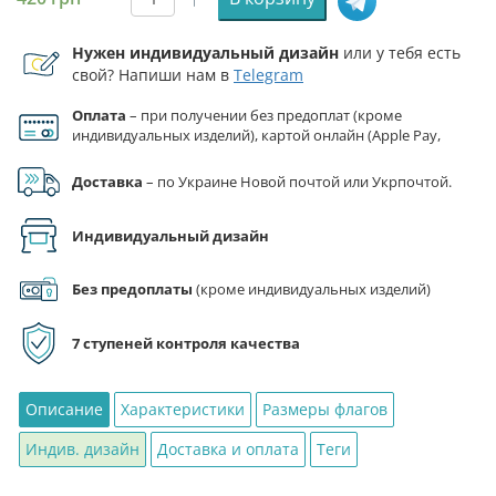
Количество
товара
Нужен индивидуальный дизайн
или у тебя есть
Флаг
свой? Напиши нам в
Telegram
Национальной
гвардии
Оплата
– при получении без предоплат (кроме
Украины
индивидуальных изделий), картой онлайн (Apple Pay,
Google Pay), по реквизитам на счет ФЛП.
Доставка
– по Украине Новой почтой или Укрпочтой.
Индивидуальный дизайн
Без предоплаты
(кроме индивидуальных изделий)
7 ступеней контроля качества
Описание
Характеристики
Размеры флагов
Индив. дизайн
Доставка и оплата
Теги