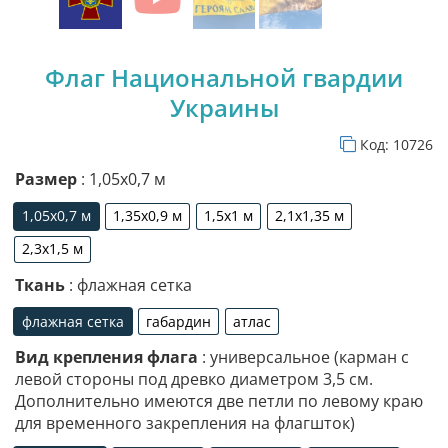
Флаг Национальной гвардии
Украины
Код:
10726
Размер
: 1,05х0,7 м
1,05х0,7 м
1,35х0,9 м
1,5х1 м
2,1х1,35 м
1,05х0,7 м
1,35х0,9 м
1,5х1 м
2,1х1,35 м
2,3х1,5 м
2,3х1,5 м
Ткань
: флажная сетка
флажная сетка
габардин
атлас
флажная сетка
габардин
атлас
Вид крепления флага
: универсальное (карман с
левой стороны под древко диаметром 3,5 см.
Дополнительно имеются две петли по левому краю
для временного закрепления на флагшток)