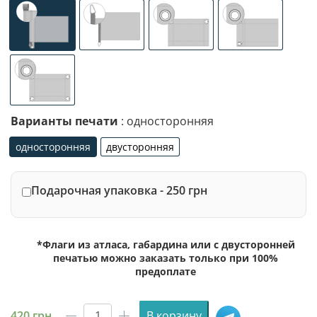
универсальное (карман с левой стороны под древко ди
специализированное крепление под флаг
люверсы (сверху)
люверсы (сле
люверсы по 4-м углам
Варианты печати
: односторонняя
односторонняя
двусторонняя
односторонняя
двусторонняя
Подарочная упаковка - 250 грн
*Флаги из атласа, габардина или с двусторонней
печатью можно заказать только при 100%
предоплате
420
грн
В корзину