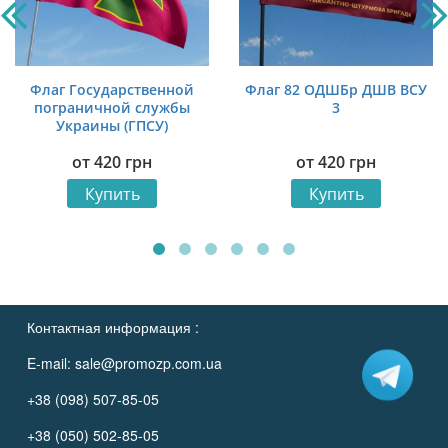
Флаг Государственной
Флаг 82 ОДШБр ДШВ ВСУ
пограничной службы
3
Украины (ГПСУ)
от
420
грн
от
420
грн
Купить
Купить
Контактная информация :
E-mail:
sale@promozp.com.ua
+38 (098) 507-85-05
+38 (050) 502-85-05