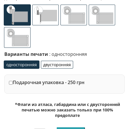
универсальное (карман с левой стороны под древко ди
специализированное крепление под флаг
люверсы (сверху)
люверсы (сле
люверсы по 4-м углам
Варианты печати
: односторонняя
односторонняя
двусторонняя
односторонняя
двусторонняя
Подарочная упаковка - 250 грн
*Флаги из атласа, габардина или с двусторонней
печатью можно заказать только при 100%
предоплате