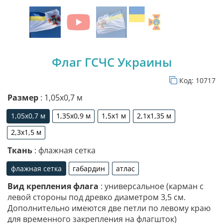
Флаг ГСЧС Украины
Код:
10717
Размер
: 1,05х0,7 м
1,05х0,7 м
1,35х0,9 м
1,5х1 м
2,1х1,35 м
1,05х0,7 м
1,35х0,9 м
1,5х1 м
2,1х1,35 м
2,3х1,5 м
2,3х1,5 м
Ткань
: флажная сетка
флажная сетка
габардин
атлас
флажная сетка
габардин
атлас
Вид крепления флага
: универсальное (карман с
левой стороны под древко диаметром 3,5 см.
Дополнительно имеются две петли по левому краю
для временного закрепления на флагшток)