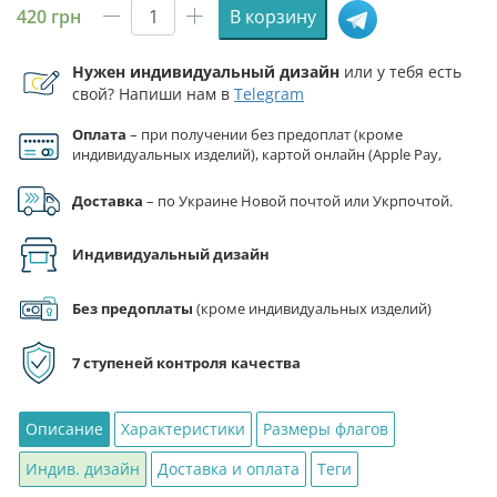
420
грн
В корзину
Количество
товара
Нужен индивидуальный дизайн
или у тебя есть
Флаг
свой? Напиши нам в
Telegram
ГСЧС
Украины
Оплата
– при получении без предоплат (кроме
индивидуальных изделий), картой онлайн (Apple Pay,
Google Pay), по реквизитам на счет ФЛП.
Доставка
– по Украине Новой почтой или Укрпочтой.
Индивидуальный дизайн
Без предоплаты
(кроме индивидуальных изделий)
7 ступеней контроля качества
Описание
Характеристики
Размеры флагов
Индив. дизайн
Доставка и оплата
Теги