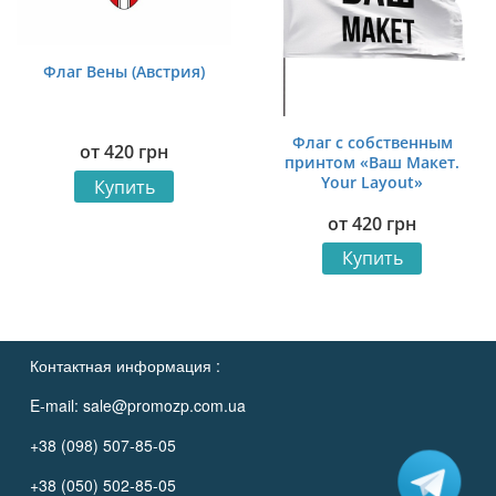
Флаг Вены (Австрия)
Флаг с собственным
от
420
грн
принтом «Ваш Макет.
Your Layout»
Купить
от
420
грн
Купить
Контактная информация :
E-mail:
sale@promozp.com.ua
+38 (098) 507-85-05
+38 (050) 502-85-05