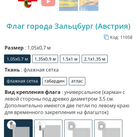
Флаг города Зальцбург (Австрия)
Код:
11058
Размер
: 1,05х0,7 м
1,05х0,7 м
1,35х0,9 м
1,5х1 м
2,1х1,35 м
1,05х0,7 м
1,35х0,9 м
1,5х1 м
2,1х1,35 м
Ткань
: флажная сетка
флажная сетка
габардин
атлас
флажная сетка
габардин
атлас
Вид крепления флага
: универсальное (карман с
левой стороны под древко диаметром 3,5 см.
Дополнительно имеются две петли по левому краю
для временного закрепления на флагшток)
универсальное (карман с левой стороны под древко ди
специализированное крепление под флаг
люверсы (сверху)
люверсы (сле