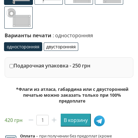
люверсы по 4-м углам
Варианты печати
: односторонняя
односторонняя
двусторонняя
односторонняя
двусторонняя
Подарочная упаковка - 250 грн
*Флаги из атласа, габардина или с двусторонней
печатью можно заказать только при 100%
предоплате
420
грн
В корзину
Количество
товара
Оплата
– при получении без предоплат (кроме
Флаг