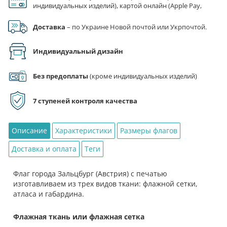
индивидуальных изделий), картой онлайн (Apple Pay,
города
Google Pay), по реквизитам на счет ФЛП.
Зальцбург
Доставка
– по Украине Новой почтой или Укрпочтой.
(Австрия)
Индивидуальный дизайн
Без предоплаты
(кроме индивидуальных изделий)
7 ступеней контроля качества
Описание
Характеристики
Размеры флагов
Доставка и оплата
Теги
Флаг города Зальцбург (Австрия) с печатью
изготавливаем из трех видов ткани: флажной сетки,
атласа и габардина.
Флажная ткань или флажная сетка