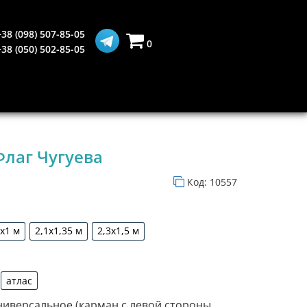
+38 (098) 507-85-05
0
+38 (050) 502-85-05
Флаг Чугуева
Код:
10557
5х1 м
2,1х1,35 м
2,3х1,5 м
1,5х1 м
2,1х1,35 м
2,3х1,5 м
атлас
дин
атлас
ниверсальное (карман с левой стороны