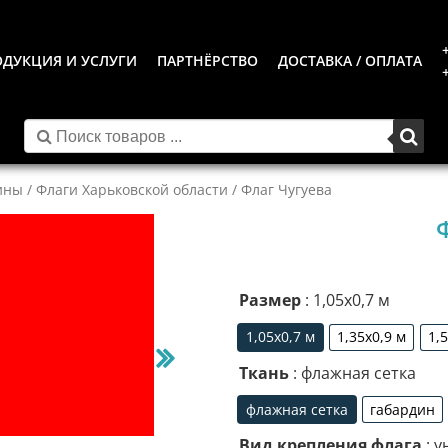
ДУКЦИЯ И УСЛУГИ
ПАРТНЁРСТВО
ДОСТАВКА / ОПЛАТА
ины
/
Флаги Харьковской области
/ Флаг Чугуева
Размер
: 1,05х0,7 м
1,05х0,7 м
1,35х0,9 м
1,
1,05х0,7 м
1,35х0,9 м
Ткань
: флажная сетка
флажная сетка
габардин
флажная сетка
габар
Вид крепления флага
: у