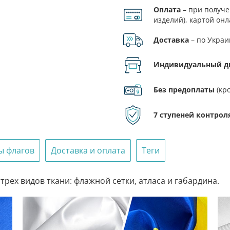
Оплата
– при получе
Флаг
изделий), картой онл
Чугуева
ФЛП.
Доставка
– по Украи
Индивидуальный д
Без предоплаты
(кр
7 ступеней контрол
ы флагов
Доставка и оплата
Теги
трех видов ткани: флажной сетки, атласа и габардина.