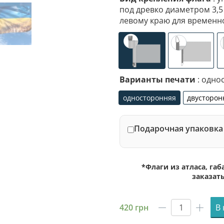
под древко диаметром 3,5
левому краю для временн
универсальное (карм
специал
Варианты печати
: одно
односторонняя
двусторон
односторонняя
дву
Подарочная упаковка 
*Флаги из атласа, га
заказат
420
грн
В
Количест
товара