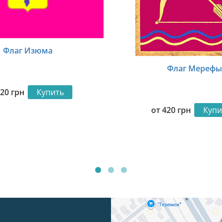
Флаг Изюма
Флаг Мерефы
420
грн
Купить
от
420
грн
Купи