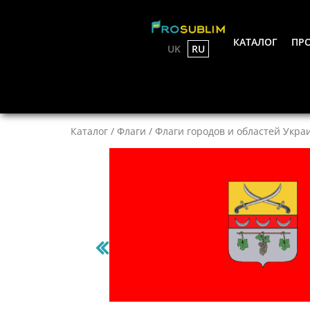
КАТАЛОГ
ПРО
UK
RU
Каталог
/
Флаги
/
Флаги городов и областей Укра