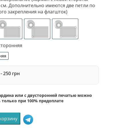
 см. Дополнительно имеются две петли по
ого закрепления на флагшток)
ан с левой стороны под древко диаметром 3,5 см. Допо
изированное крепление под флагшток (для предотвращен
люверсы (сверху)
люверсы (слева)
люверсы по 4-м углам
сторонняя
няя
сторонняя
- 250 грн
бардина или с двусторонней печатью можно
ь только при 100% предоплате
 корзину
во