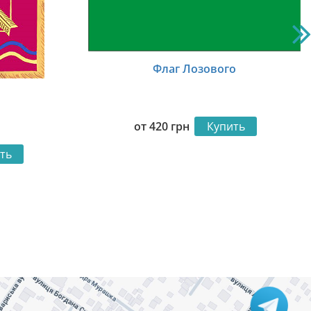
Флаг Лозового
от
420
грн
Купить
ть