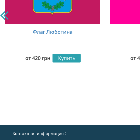
Флаг Люботина
от
420
грн
Купить
от
Контактная информация :