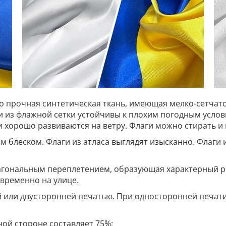
то прочная синтетическая ткань, имеющая мелко-сетчато
ги из флажной сетки устойчивы к плохим погодным усл
 и хорошо развиваются на ветру. Флаги можно стирать и 
им блеском. Флаги из атласа выглядят изысканно. Флаги 
иагональным переплетением, образующая характерный ри
временно на улице.
й или двусторонней печатью. При односторонней печат
ной стороне составляет 75%;