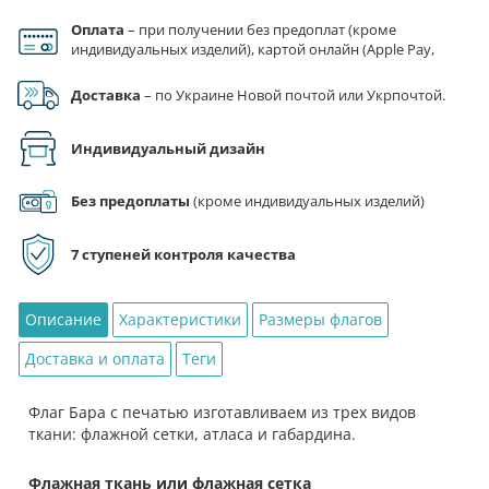
товара
Оплата
– при получении без предоплат (кроме
Флаг
индивидуальных изделий), картой онлайн (Apple Pay,
Бара
Google Pay), по реквизитам на счет ФЛП.
Доставка
– по Украине Новой почтой или Укрпочтой.
Индивидуальный дизайн
Без предоплаты
(кроме индивидуальных изделий)
7 ступеней контроля качества
Описание
Характеристики
Размеры флагов
Доставка и оплата
Теги
Флаг Бара с печатью изготавливаем из трех видов
ткани: флажной сетки, атласа и габардина.
Флажная ткань или флажная сетка