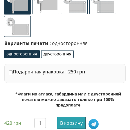
универсальное (карман с левой стороны под древко ди
специализированное крепление под флаг
люверсы (сверху)
люверсы (сле
люверсы по 4-м углам
Варианты печати
: односторонняя
односторонняя
двусторонняя
односторонняя
двусторонняя
Подарочная упаковка - 250 грн
*Флаги из атласа, габардина или с двусторонней
печатью можно заказать только при 100%
предоплате
420
грн
В корзину
Количество