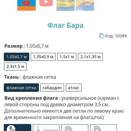
Флаг Бара
Код:
10389
Размер
: 1,05х0,7 м
1,05х0,7 м
1,35х0,9 м
1,5х1 м
2,1х1,35 м
1,05х0,7 м
1,35х0,9 м
1,5х1 м
2,1х1,35 м
2,3х1,5 м
2,3х1,5 м
Ткань
: флажная сетка
флажная сетка
габардин
атлас
флажная сетка
габардин
атлас
Вид крепления флага
: универсальное (карман с
левой стороны под древко диаметром 3,5 см.
Дополнительно имеются две петли по левому краю
для временного закрепления на флагшток)