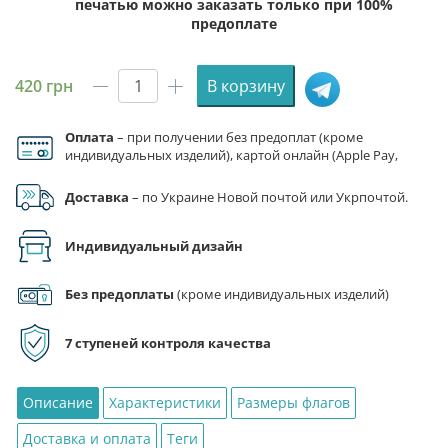
печатью можно заказать только при 100%
предоплате
420
грн
В корзину
Количество
товара
Оплата
– при получении без предоплат (кроме
Флаг
индивидуальных изделий), картой онлайн (Apple Pay,
Андорры
Google Pay), по реквизитам на счет ФЛП.
Доставка
– по Украине Новой почтой или Укрпочтой.
Индивидуальный дизайн
Без предоплаты
(кроме индивидуальных изделий)
7 ступеней контроля качества
Описание
Характеристики
Размеры флагов
Доставка и оплата
Теги