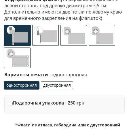
левой стороны под древко диаметром 3,5 см.
Дополнительно имеются две петли по левому краю
для временного закрепления на флагшток)
универсальное (карман с левой стороны под древко ди
специализированное крепление под флаг
люверсы (сверху)
люверсы (сле
люверсы по 4-м углам
Варианты печати
: односторонняя
односторонняя
двусторонняя
односторонняя
двусторонняя
Подарочная упаковка - 250 грн
*Флаги из атласа, габардина или с двусторонней