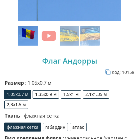
Флаг Андорры
Код:
10158
Размер
: 1,05х0,7 м
1,05х0,7 м
1,35х0,9 м
1,5х1 м
2,1х1,35 м
1,05х0,7 м
1,35х0,9 м
1,5х1 м
2,1х1,35 м
2,3х1,5 м
2,3х1,5 м
Ткань
: флажная сетка
флажная сетка
габардин
атлас
флажная сетка
габардин
атлас
Вид крепления флага
: универсальное (карман с