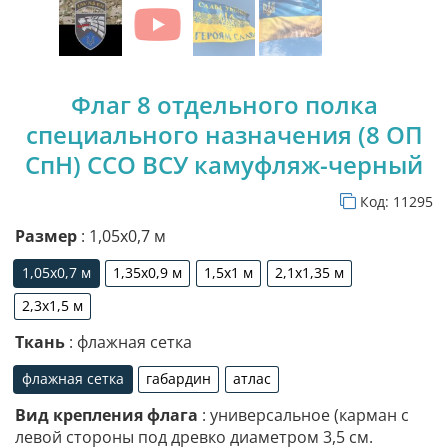
Флаг 8 отдельного полка
специального назначения (8 ОП
СпН) ССО ВСУ камуфляж-черный
Код:
11295
Размер
: 1,05х0,7 м
1,05х0,7 м
1,35х0,9 м
1,5х1 м
2,1х1,35 м
1,05х0,7 м
1,35х0,9 м
1,5х1 м
2,1х1,35 м
2,3х1,5 м
2,3х1,5 м
Ткань
: флажная сетка
флажная сетка
габардин
атлас
флажная сетка
габардин
атлас
Вид крепления флага
: универсальное (карман с
левой стороны под древко диаметром 3,5 см.