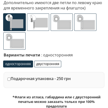
Дополнительно имеются две петли по левому краю
для временного закрепления на флагшток)
универсальное (карман с левой стороны под древко ди
специализированное крепление под флаг
люверсы (сверху)
люверсы (сле
люверсы по 4-м углам
Варианты печати
: односторонняя
односторонняя
двусторонняя
односторонняя
двусторонняя
Подарочная упаковка - 250 грн
*Флаги из атласа, габардина или с двусторонней
печатью можно заказать только при 100%
предоплате