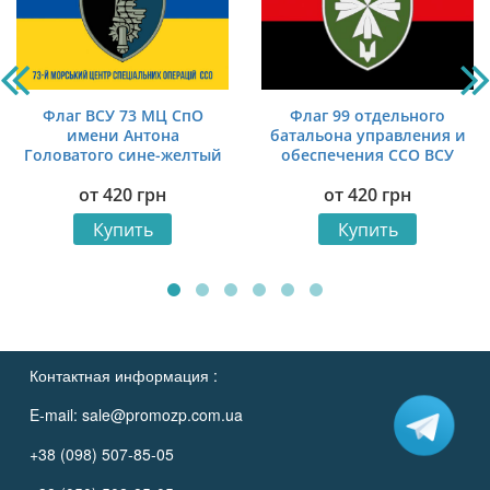
Флаг ВСУ 73 МЦ СпО
Флаг 99 отдельного
имени Антона
батальона управления и
Головатого сине-желтый
обеспечения ССО ВСУ
1
красно-черный
от
420
грн
от
420
грн
Купить
Купить
Контактная информация :
E-mail:
sale@promozp.com.ua
+38 (098) 507-85-05