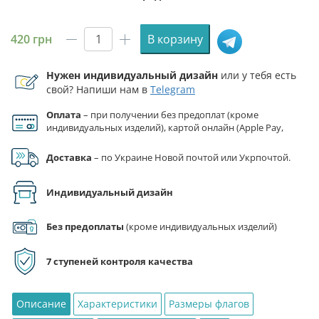
420
грн
В корзину
Количество
товара
Нужен индивидуальный дизайн
или у тебя есть
Флаг
свой? Напиши нам в
Telegram
8
отдельного
Оплата
– при получении без предоплат (кроме
полка
индивидуальных изделий), картой онлайн (Apple Pay,
специального
Google Pay), по реквизитам на счет ФЛП.
назначения
Доставка
– по Украине Новой почтой или Укрпочтой.
(8
ОП
Индивидуальный дизайн
СпН)
ССО
Без предоплаты
(кроме индивидуальных изделий)
ВСУ
камуфляж-
7 ступеней контроля качества
черный
Описание
Характеристики
Размеры флагов