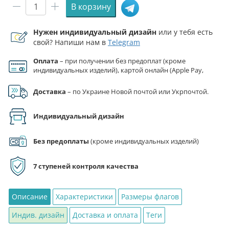
В корзину
Количество
товара
Нужен индивидуальный дизайн
или у тебя есть
Флаг
свой? Напиши нам в
Telegram
3
отдельной
Оплата
– при получении без предоплат (кроме
штурмовой
индивидуальных изделий), картой онлайн (Apple Pay,
бригады
Google Pay), по реквизитам на счет ФЛП.
(3
Доставка
– по Украине Новой почтой или Укрпочтой.
ОШБр)
ВСУ
Индивидуальный дизайн
Без предоплаты
(кроме индивидуальных изделий)
7 ступеней контроля качества
Описание
Характеристики
Размеры флагов
Индив. дизайн
Доставка и оплата
Теги