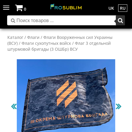
Toggle
UK
RU
0
navigation
Каталог
/
Флаги
/
Флаги Вооруженных сил Украины
(ВСУ)
/
Флаги сухопутных войск
/ Флаг 3 отдельной
штурмовой бригады (3 ОШБр) ВСУ