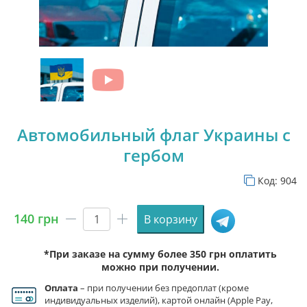
Автомобильный флаг Украины с
гербом
Код:
904
140
грн
В корзину
Количество
товара
*При заказе на сумму более 350 грн оплатить
Автомобильный
можно при получении.
флаг
Украины
Оплата
– при получении без предоплат (кроме
с
индивидуальных изделий), картой онлайн (Apple Pay,