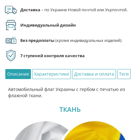
Google Pay), по реквизитам на счет ФЛП.
гербом
Доставка
– по Украине Новой почтой или Укрпочтой.
Индивидуальный дизайн
Без предоплаты
(кроме индивидуальных изделий)
7 ступеней контроля качества
Описание
Характеристики
Доставка и оплата
Теги
Автомобильный флаг Украины с гербом с печатью из
флажной ткани.
ТКАНЬ