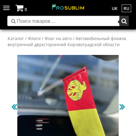
Toggle
UK
RU
0
navigation
Каталог
/
Флаги
/
Флаг на авто
/ Автомобильный флажок
внутренний двухсторонний Кировоградской области