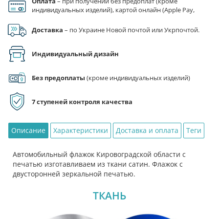
Оплата
– при получении без предоплат (кроме
двухсторонний
индивидуальных изделий), картой онлайн (Apple Pay,
Google Pay), по реквизитам на счет ФЛП.
Кировоградской
Доставка
– по Украине Новой почтой или Укрпочтой.
области
Индивидуальный дизайн
Без предоплаты
(кроме индивидуальных изделий)
7 ступеней контроля качества
Описание
Характеристики
Доставка и оплата
Теги
Автомобильный флажок Кировоградской области с
печатью изготавливаем из ткани сатин. Флажок с
двусторонней зеркальной печатью.
ТКАНЬ