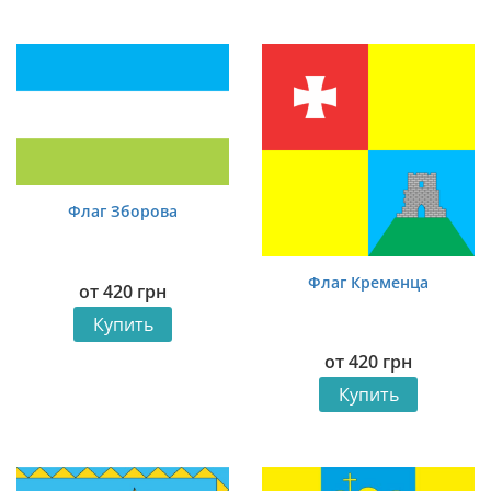
Флаг Зборова
Флаг Кременца
от
420
грн
Купить
от
420
грн
Купить