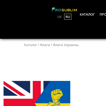
КАТАЛОГ
ПРО
UK
RU
Каталог
/
Флаги
/ Флаги Украины