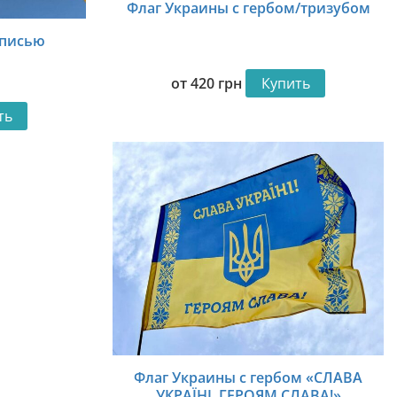
Флаг Украины с гербом/тризубом
дписью
от
420
грн
Купить
ть
Флаг Украины с гербом «СЛАВА
УКРАЇНІ, ГЕРОЯМ СЛАВА!»