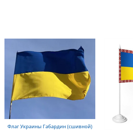
Флаг Украины Габардин (сшивной)