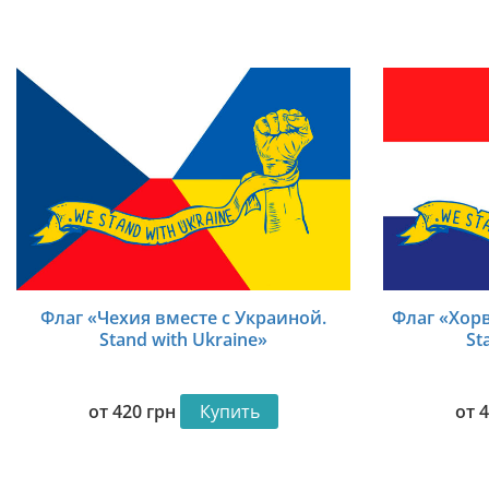
Флаг «Чехия вместе с Украиной.
Флаг «Хорв
Stand with Ukraine»
St
от
420
грн
Купить
от