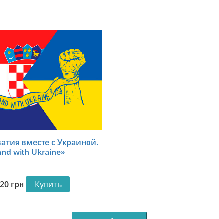
атия вместе с Украиной.
and with Ukraine»
420
грн
Купить