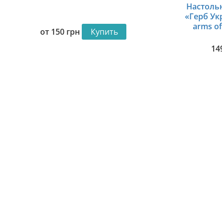
Настоль
«Герб Ук
arms of
от
150
грн
Купить
14