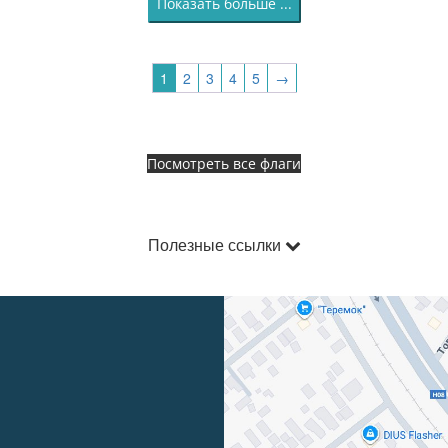
Показать больше ...
1
2
3
4
5
→
Посмотреть все флаги
Полезные ссылки