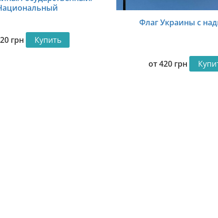
Национальный
Флаг Украины с на
420
грн
Купить
от
420
грн
Купи