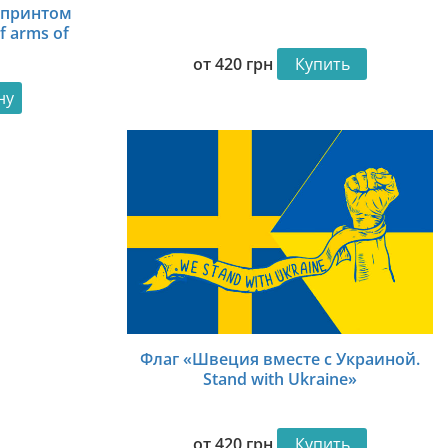
 принтом
f arms of
от
420
грн
Купить
ну
Флаг «Швеция вместе с Украиной.
Stand with Ukraine»
от
420
грн
Купить