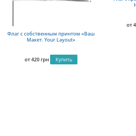
от
Флаг с собственным принтом «Ваш
Макет. Your Layout»
от
420
грн
Купить