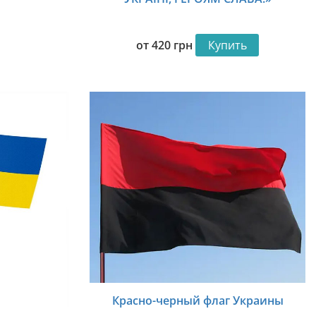
от
420
грн
Купить
Красно-черный флаг Украины