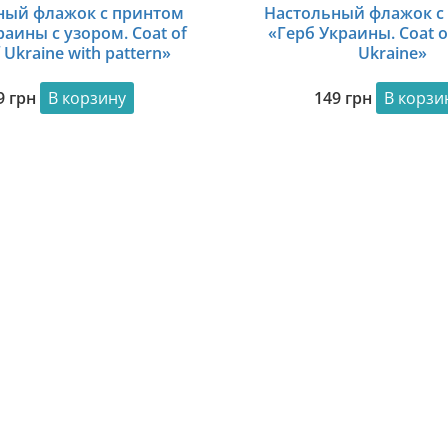
ный флажок с принтом
Настольный флажок с
раины с узором. Coat of
«Герб Украины. Coat o
 Ukraine with pattern»
Ukraine»
9
грн
В корзину
149
грн
В корзи