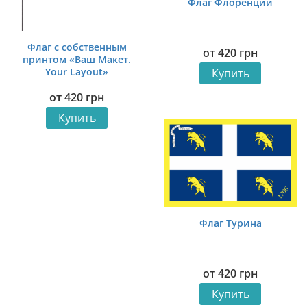
Флаг Флоренции
Флаг с собственным
от
420
грн
принтом «Ваш Макет.
Your Layout»
Купить
от
420
грн
Купить
Флаг Турина
от
420
грн
Купить