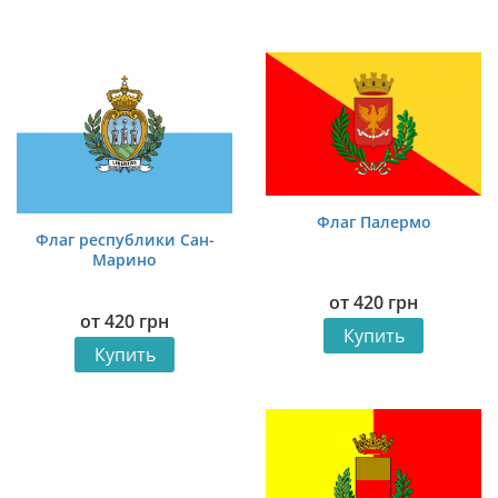
Флаг Палермо
Флаг республики Сан-
Марино
от
420
грн
от
420
грн
Купить
Купить