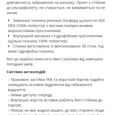
довговічність зображення на рюкзаку. Принт є стійким
до ультрафіолету, не стирається, не вимивається та не
линяє.
Зовнішня тканина рюкзака Оксфорд щільністю 600
DEN (100% поліестер з якісним поліуретановим
морозостійким просоченням)
Внутрішній матеріал з гідрофобним просоченням
(щільна тканина 100% поліестер)
Спинка виготовлена із вентильованої 3D сітки, під
якою гідрофобна тканина.
Все це надійно захистить вміст рюкзака від зовнішніх
погодних умов.
Система антизлодій:
– Приховані застібки YKK та жорсткий бортик надійно
захищають основне відділення від небажаного
відкриття;
– Немає доступу спереду;
– Внутрішні жорсткі вставки роблять його стійким до
порізів;
– Рюкзак не має жодної кишені, до якої сторонні люди