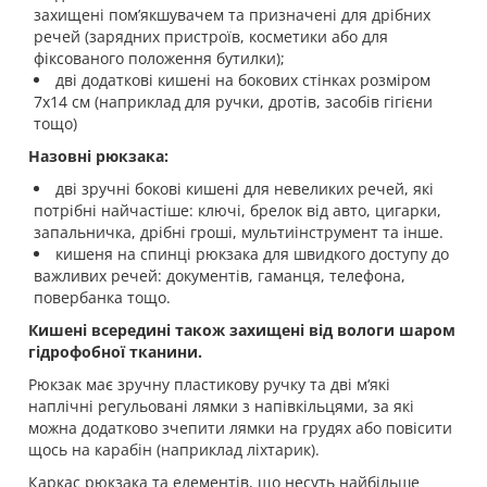
захищені пом’якшувачем та призначені для дрібних
речей (зарядних пристроїв, косметики або для
фіксованого положення бутилки);
дві додаткові кишені на бокових стінках розміром
7х14 см (наприклад для ручки, дротів, засобів гігієни
тощо)
Назовні рюкзака:
дві зручні бокові кишені для невеликих речей, які
потрібні найчастіше: ключі, брелок від авто, цигарки,
запальничка, дрібні гроші, мультиінструмент та інше.
кишеня на спинці рюкзака для швидкого доступу до
важливих речей: документів, гаманця, телефона,
повербанка тощо.
Кишені всередині також захищені від вологи шаром
гідрофобної тканини.
Рюкзак має зручну пластикову ручку та дві м‘які
наплічні регульовані лямки з напівкільцями, за які
можна додатково зчепити лямки на грудях або повісити
щось на карабін (наприклад ліхтарик).
Каркас рюкзака та елементів, що несуть найбільше