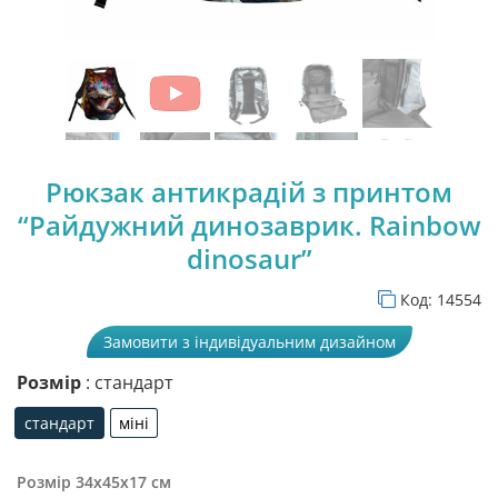
Рюкзак антикрадій з принтом
“Райдужний динозаврик. Rainbow
dinosaur”
Код:
14554
Замовити з індивідуальним дизайном
Розмір
: стандарт
стандарт
міні
стандарт
міні
Розмір 34х45х17 см