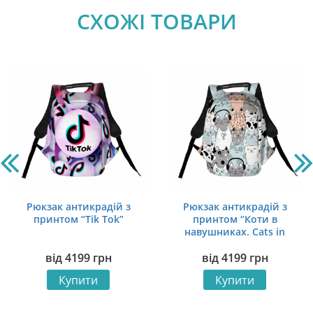
СХОЖІ ТОВАРИ
Рюкзак антикрадій з
Рюкзак антикрадій з
принтом “Tik Tok”
принтом “Коти в
навушниках. Cats in
headphones”
від
4199
грн
від
4199
грн
Купити
Купити