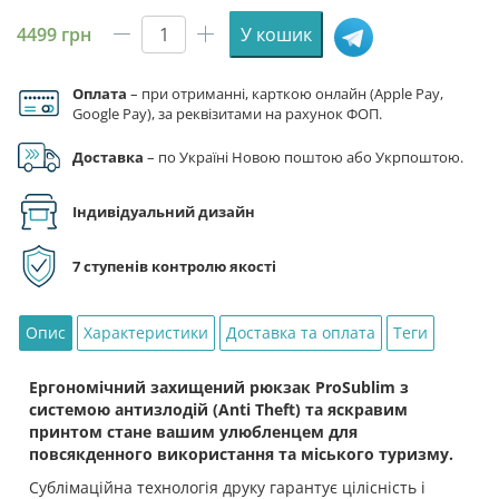
4499
грн
У кошик
Рюкзак
антикрадій
з
Оплата
– при отриманні, карткою онлайн (Apple Pay,
Google Pay), за реквізитами на рахунок ФОП.
принтом
"Райдужний
Доставка
– по Україні Новою поштою або Укрпоштою.
динозаврик.
Rainbow
Індивідуальний дизайн
dinosaur"
кількість
7 ступенів контролю якості
Опис
Характеристики
Доставка та оплата
Теги
Ергономічний захищений рюкзак ProSublim з
системою антизлодій (Anti Theft) та яскравим
принтом стане вашим улюбленцем для
повсякденного використання та міського туризму.
Сублімаційна технологія друку гарантує цілісність і