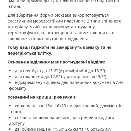
мали би прямий доступ, коли він повністю надітий на
спині.
Для зберігання форми рюкзака використовується
еластичний морозостійкий пластик та 2 типи спіненого
матеріалу, який також виконує антиударну,
термічну функцію, потовщення та пом‘якшення всіх
зовнішніх стінок і внутрішніх відділень.
Тому ваші гаджети не замерзнуть взимку та не
перегріються влітку.
Основне відділення має протиударні відділи:
для ноутбука до 15,6” (у розмірі міні до 13,3”);
для планшета до 12,9” ( у розмірі міні до 9,7”)
відокремлену кишеню для паперових документів А4+
формату.
Усередині на кришці рюкзака є:
кишеня на застібці 16х23 см (для грошей, документів
тощо);
сітчаста кишеня на резинці для речей швидкого
доступу;
дві обʼємні кишені 11,5х12х5 см та 10,5х12х5 см,