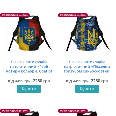
Рюкзак антикрадій
Рюкзак антикрадій
патріотичний «Герб
патріотичний «Піксель з
чотири кольори. Coat of
тризубом синьо-жовтий.
arms four colors»
Pixel with trident yellow-
від
2250
грн
від
2250
грн
34х45х17 см Розпродаж
blue» 34х45х17 см
4499
грн
4499
грн
Розпродаж
Купити
Купити