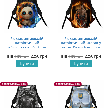
Рюкзак антикрадій
Рюкзак антикрадій
патріотичний
патріотичний «Козак у
«Бавовнятко. Cotton»
вогні. Cossack on fire»
34х45х17 см Розпродаж
34х45х17 см Розпродаж
від
2250
грн
від
2250
грн
4499
грн
4499
грн
Купити
Купити