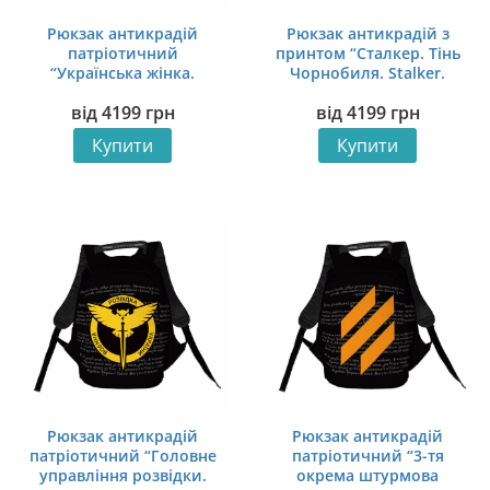
Рюкзак антикрадій
Рюкзак антикрадій з
патріотичний
принтом “Сталкер. Тінь
“Українська жінка.
Чорнобиля. Stalker.
Ukrainian woman”
Shadow of Chernobyl”
від
4199
грн
від
4199
грн
Купити
Купити
Рюкзак антикрадій
Рюкзак антикрадій
патріотичний “Головне
патріотичний “3-тя
управління розвідки.
окрема штурмова