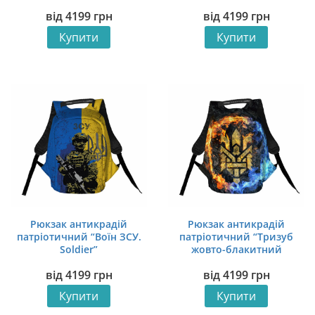
ГУР”
бригада. Молитва
від
4199
грн
від
4199
грн
націоналіста”
Купити
Купити
Рюкзак антикрадій
Рюкзак антикрадій
патріотичний “Воїн ЗСУ.
патріотичний “Тризуб
Soldier”
жовто-блакитний
вогонь. Trident yellow-
від
4199
грн
від
4199
грн
blue fire”
Купити
Купити