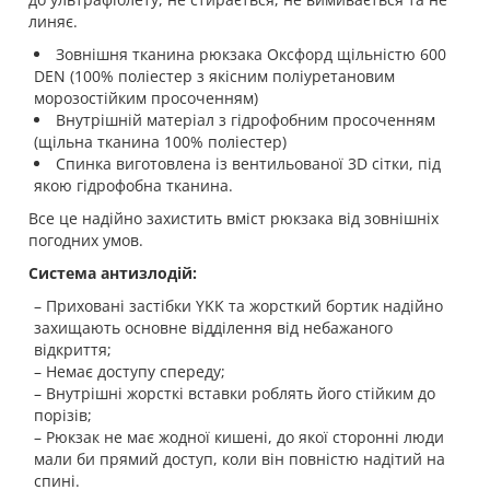
линяє.
Зовнішня тканина рюкзака Оксфорд щільністю 600
DEN (100% поліестер з якісним поліуретановим
морозостійким просоченням)
Внутрішній матеріал з гідрофобним просоченням
(щільна тканина 100% поліестер)
Спинка виготовлена із вентильованої 3D сітки, під
якою гідрофобна тканина.
Все це надійно захистить вміст рюкзака від зовнішніх
погодних умов.
Система антизлодій:
– Приховані застібки YKK та жорсткий бортик надійно
захищають основне відділення від небажаного
відкриття;
– Немає доступу спереду;
– Внутрішні жорсткі вставки роблять його стійким до
порізів;
– Рюкзак не має жодної кишені, до якої сторонні люди
мали би прямий доступ, коли він повністю надітий на
спині.