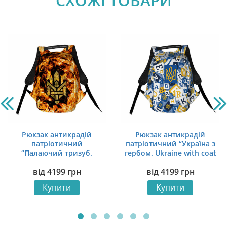
СХОЖІ ТОВАРИ
Рюкзак антикрадій
Рюкзак антикрадій
патріотичний
патріотичний “Україна з
“Палаючий тризуб.
гербом. Ukraine with coat
Flaming Trident”
of arms”
від
4199
грн
від
4199
грн
Купити
Купити