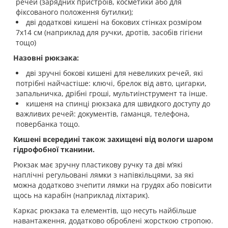
речей (зарядних пристроїв, косметики або для
фіксованого положення бутилки);
дві додаткові кишені на бокових стінках розміром
7х14 см (наприклад для ручки, дротів, засобів гігієни
тощо)
Назовні рюкзака:
дві зручні бокові кишені для невеликих речей, які
потрібні найчастіше: ключі, брелок від авто, цигарки,
запальничка, дрібні гроші, мультиінструмент та інше.
кишеня на спинці рюкзака для швидкого доступу до
важливих речей: документів, гаманця, телефона,
повербанка тощо.
Кишені всередині також захищені від вологи шаром
гідрофобної тканини.
Рюкзак має зручну пластикову ручку та дві м‘які
наплічні регульовані лямки з напівкільцями, за які
можна додатково зчепити лямки на грудях або повісити
щось на карабін (наприклад ліхтарик).
Каркас рюкзака та елементів, що несуть найбільше
навантаження, додатково оброблені жорсткою стропою.