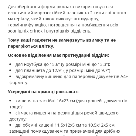
Для зберігання форми рюкзака використовується
еластичний морозостійкий пластик та 2 типи спіненого
матеріалу, який також виконує антиударну,
термічну функцію, потовщення та пом‘якшення всіх
зовнішніх стінок і внутрішніх відділень.
Тому ваші гаджети не замерзнуть взимку та не
перегріються влітку.
Основне відділення має протиударні відділи:
для ноутбука до 15,6” (у розмірі міні до 13,3”);
для планшета до 12,9” ( у розмірі міні до 9,7”)
відокремлену кишеню для паперових документів А4+
формату.
Усередині на кришці рюкзака є:
кишеня на застібці 16х23 см (для грошей, документів
тощо);
сітчаста кишеня на резинці для речей швидкого
доступу;
дві обʼємні кишені 11,5х12х5 см та 10,5х12х5 см,
захищені пом’якшувачем та призначені для дрібних