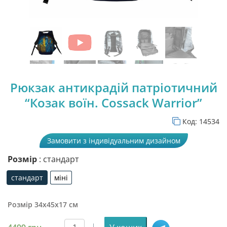
Рюкзак антикрадій патріотичний
“Козак воїн. Cossack Warrior”
Код:
14534
Замовити з індивідуальним дизайном
Розмір
: стандарт
стандарт
міні
стандарт
міні
Розмір 34х45х17 см