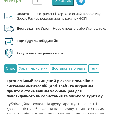
4499
грн
У кошик
Рюкзак
антикрадій
патріотичний
Оплата
– при отриманні, карткою онлайн (Apple Pay,
Google Pay), за реквізитами на рахунок ФОП.
"Козак
воїн.
Доставка
– по Україні Новою поштою або Укрпоштою.
Cossack
Warrior"
Індивідуальний дизайн
кількість
7 ступенів контролю якості
Опис
Характеристики
Доставка та оплата
Теги
Ергономічний захищений рюкзак ProSublim з
системою антизлодій (Anti Theft) та яскравим
принтом стане вашим улюбленцем для
повсякденного використання та міського туризму.
Сублімаційна технологія друку гарантує цілісність і
довговічність зображення на рюкзаку. Принт є стійким
до ультрафіолету, не стирається, не вимивається та не