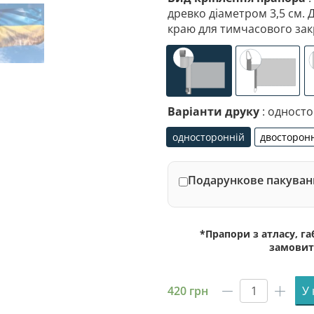
древко діаметром 3,5 см. 
краю для тимчасового зак
універсальне (кишеня
спеціалі
Варіанти друку
: одност
односторонній
двосторон
односторонній
дво
Подарункове пакуванн
*Прапори з атласу, г
замовит
420
грн
У
Прапор
Ясинувато