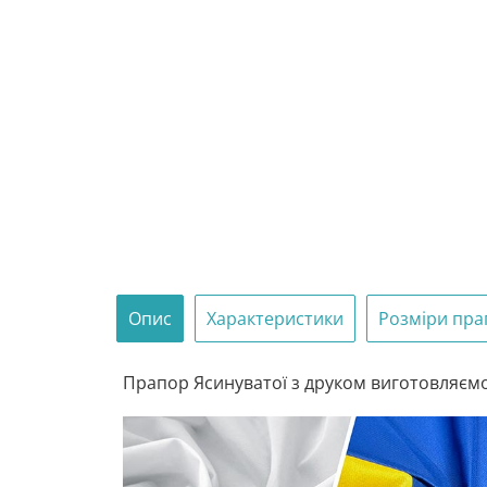
Опис
Характеристики
Розміри пра
Прапор Ясинуватої з друком виготовляємо з