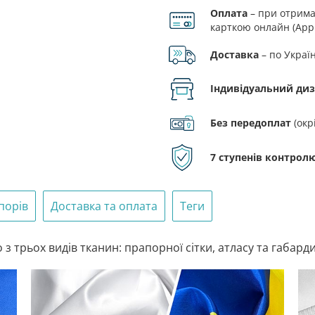
Оплата
– при отриман
кількість
карткою онлайн (Appl
Доставка
– по Украї
Індивідуальний ди
Без передоплат
(окр
7 ступенів контролю
порів
Доставка та оплата
Теги
 трьох видів тканин: прапорної сітки, атласу та габарди