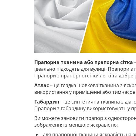
Прапорна тканина або прапорна сітка
–
ідеально підходять для вулиці. Прапори з 
Прапори з прапорної сітки легкі та добре
Атлас
– це гладка шовкова тканина з яскр
використання у приміщенні або тимчасово
Габардин
– це синтетична тканина з діа
Прапори з габардину використовують у п
Ви можете замовити прапор з односторон
зображення з меншою яскравістю:
для прапорної тканини яскравість на з