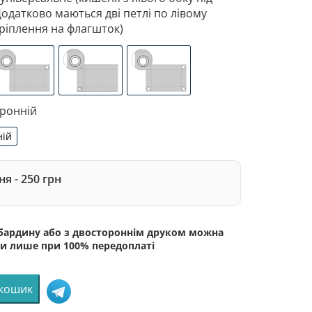
Додатково маються дві петлі по лівому
ріплення на флагшток)
 з лівого боку під древко діаметром 3,5 см. Додатково 
зоване кріплення під флагшток (для запобігання розтягне
люверси (зверху)
люверси (зліва)
люверси по 4-х кутах
оронній
ній
сторонній
я - 250 грн
абардину або з двостороннім друком можна
и лише при 100% передоплаті
 кошик
ї