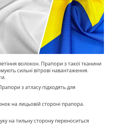
летіння волокон. Прапори з такої тканини
имують сильні вітрові навантаження.
ти.
Прапори з атласу підходять для
нок на лицьовій стороні прапора.
ку на тильну сторону переноситься