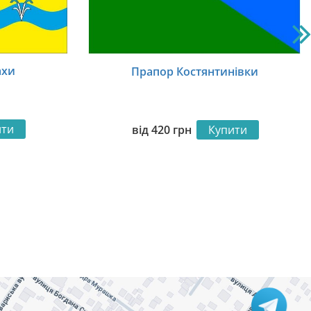
ахи
Прапор Костянтинівки
ити
від
420
грн
Купити