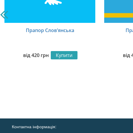
Прапор Слов’янська
Пр
від
420
грн
Купити
від
Контактна інформація: