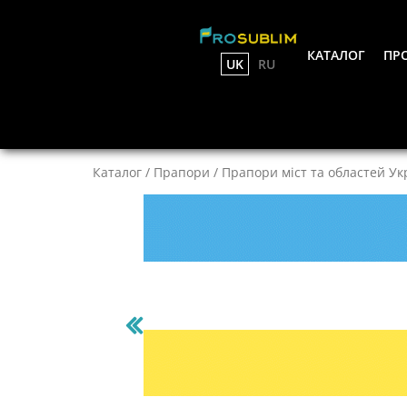
КАТАЛОГ
ПРО
UK
RU
Каталог
/
Прапори
/
Прапори міст та областей Ук