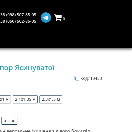
38 (098) 507-85-05
0
38 (050) 502-85-05
пор Ясинуватої
Код:
10433
5х1 м
2,1х1,35 м
2,3х1,5 м
1,5х1 м
2,1х1,35 м
2,3х1,5 м
атлас
рдин
атлас
 універсальне (кишеня з лівого боку під