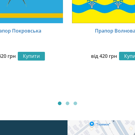
Прапор Волнов
апор Покровська
від
420
грн
Куп
420
грн
Купити