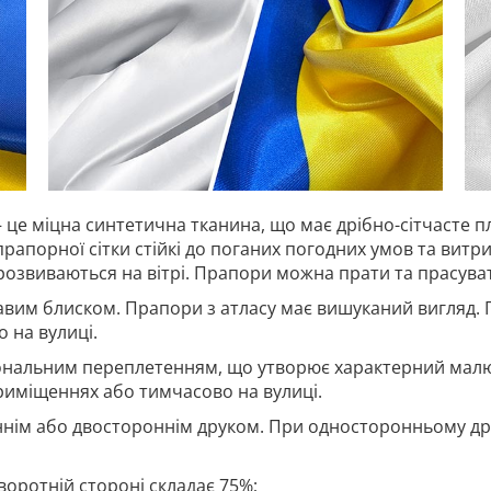
 це міцна синтетична тканина, що має дрібно-сітчасте п
прапорної сітки стійкі до поганих погодних умов та витр
 розвиваються на вітрі. Прапори можна прати та прасува
авим блиском. Прапори з атласу має вишуканий вигляд. 
 на вулиці.
гональним переплетенням, що утворює характерний малю
риміщеннях або тимчасово на вулиці.
нім або двостороннім друком. При односторонньому дру
воротній стороні складає 75%;