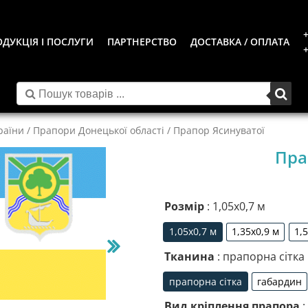
+
ДУКЦІЯ І ПОСЛУГИ
ПАРТНЕРСТВО
ДОСТАВКА / ОПЛАТА
+
раїни
/
Прапори Донецької області
/ Прапор Ясинуватої
Пра
Розмір
: 1,05х0,7 м
1,05х0,7 м
1,35х0,9 м
1,
1,05х0,7 м
1,35х0,9 м
Тканина
: прапорна сітка
прапорна сітка
габардин
прапорна сітка
габа
Вид кріплення прапора
: