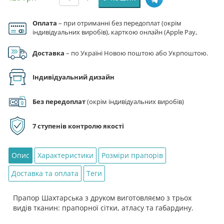
Прапор
Шахтарська
Оплата
– при отриманні без передоплат (окрім
кількість
індивідуальних виробів), карткою онлайн (Apple Pay,
Google Pay), за реквізитами на рахунок ФОП.
Доставка
– по Україні Новою поштою або Укрпоштою.
Індивідуальний дизайн
Без передоплат
(окрім індивідуальних виробів)
7 ступенів контролю якості
Опис
Характеристики
Розміри прапорів
Доставка та оплата
Теги
Прапор Шахтарська з друком виготовляємо з трьох
видів тканин: прапорної сітки, атласу та габардину.