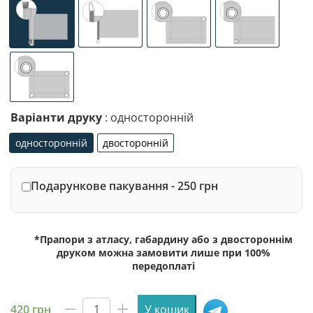
універсальне (кишеня з лівого боку під древко діаметр
спеціалізоване кріплення під флагшток (д
люверси (зверху)
люверси (злів
люверси по 4-х кутах
Варіанти друку
: односторонній
односторонній
двосторонній
односторонній
двосторонній
Подарункове пакування - 250 грн
*Прапори з атласу, габардину або з двостороннім
друком можна замовити лише при 100%
передоплаті
420
грн
У кошик