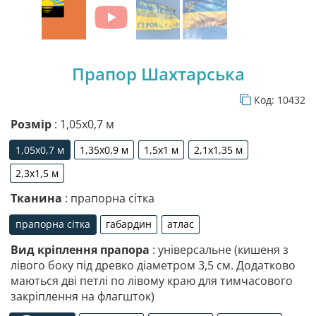
Прапор Шахтарська
Код:
10432
Розмір
: 1,05х0,7 м
1,05х0,7 м
1,35х0,9 м
1,5х1 м
2,1х1,35 м
1,05х0,7 м
1,35х0,9 м
1,5х1 м
2,1х1,35 м
2,3х1,5 м
2,3х1,5 м
Тканина
: прапорна сітка
прапорна сітка
габардин
атлас
прапорна сітка
габардин
атлас
Вид кріплення прапора
: універсальне (кишеня з
лівого боку під древко діаметром 3,5 см. Додатково
маються дві петлі по лівому краю для тимчасового
закріплення на флагшток)