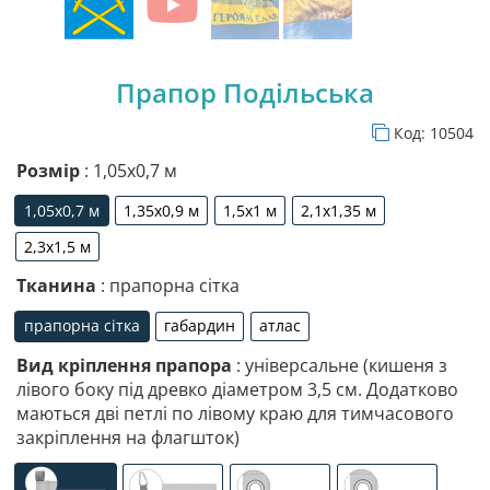
Прапор Подільська
Код:
10504
Розмір
: 1,05х0,7 м
1,05х0,7 м
1,35х0,9 м
1,5х1 м
2,1х1,35 м
1,05х0,7 м
1,35х0,9 м
1,5х1 м
2,1х1,35 м
2,3х1,5 м
2,3х1,5 м
Тканина
: прапорна сітка
прапорна сітка
габардин
атлас
прапорна сітка
габардин
атлас
Вид кріплення прапора
: універсальне (кишеня з
лівого боку під древко діаметром 3,5 см. Додатково
маються дві петлі по лівому краю для тимчасового
закріплення на флагшток)