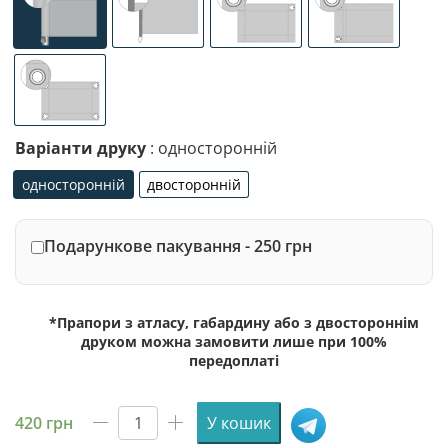
універсальне (кишеня з лівого боку під древко діаметр
спеціалізоване кріплення під флагшток (д
люверси (зверху)
люверси (злів
люверси по 4-х кутах
Варіанти друку
: односторонній
односторонній
двосторонній
односторонній
двосторонній
Подарункове пакування - 250 грн
*Прапори з атласу, габардину або з двостороннім
друком можна замовити лише при 100%
передоплаті
420
грн
У кошик
Прапор