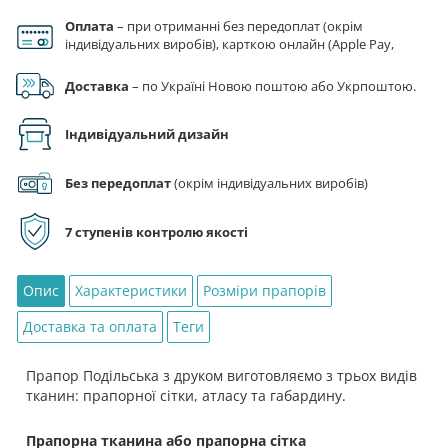
Подільська
Оплата
– при отриманні без передоплат (окрім
кількість
індивідуальних виробів), карткою онлайн (Apple Pay,
Google Pay), за реквізитами на рахунок ФОП.
Доставка
– по Україні Новою поштою або Укрпоштою.
Індивідуальний дизайн
Без передоплат
(окрім індивідуальних виробів)
7 ступенів контролю якості
Опис
Характеристики
Розміри прапорів
Доставка та оплата
Теги
Прапор Подільська з друком виготовляємо з трьох видів
тканин: прапорної сітки, атласу та габардину.
Прапорна тканина або прапорна сітка