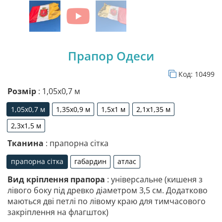
Прапор Одеси
Код:
10499
Розмір
: 1,05х0,7 м
1,05х0,7 м
1,35х0,9 м
1,5х1 м
2,1х1,35 м
1,05х0,7 м
1,35х0,9 м
1,5х1 м
2,1х1,35 м
2,3х1,5 м
2,3х1,5 м
Тканина
: прапорна сітка
прапорна сітка
габардин
атлас
прапорна сітка
габардин
атлас
Вид кріплення прапора
: універсальне (кишеня з
лівого боку під древко діаметром 3,5 см. Додатково
маються дві петлі по лівому краю для тимчасового
закріплення на флагшток)