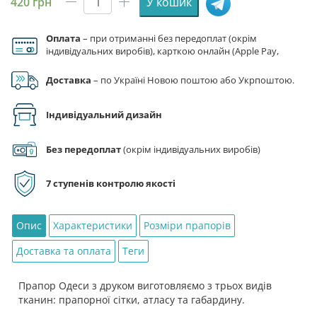
420
грн
У кошик
Прапор
Одеси
Оплата
– при отриманні без передоплат (окрім
кількість
індивідуальних виробів), карткою онлайн (Apple Pay,
Google Pay), за реквізитами на рахунок ФОП.
Доставка
– по Україні Новою поштою або Укрпоштою.
Індивідуальний дизайн
Без передоплат
(окрім індивідуальних виробів)
7 ступенів контролю якості
Опис
Характеристики
Розміри прапорів
Доставка та оплата
Теги
Прапор Одеси з друком виготовляємо з трьох видів
тканин: прапорної сітки, атласу та габардину.