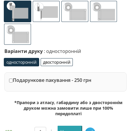
універсальне (кишеня з лівого боку під древко діаметр
спеціалізоване кріплення під флагшток (д
люверси (зверху)
люверси (злів
люверси по 4-х кутах
Варіанти друку
: односторонній
односторонній
двосторонній
односторонній
двосторонній
Подарункове пакування - 250 грн
*Прапори з атласу, габардину або з двостороннім
друком можна замовити лише при 100%
передоплаті