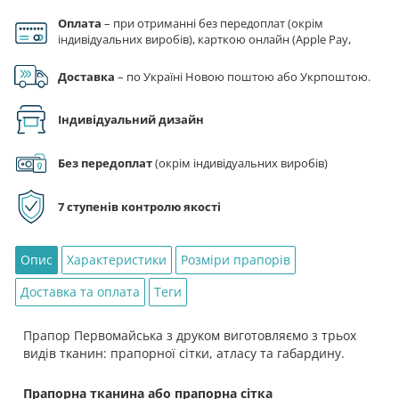
Первомайська
Оплата
– при отриманні без передоплат (окрім
кількість
індивідуальних виробів), карткою онлайн (Apple Pay,
Google Pay), за реквізитами на рахунок ФОП.
Доставка
– по Україні Новою поштою або Укрпоштою.
Індивідуальний дизайн
Без передоплат
(окрім індивідуальних виробів)
7 ступенів контролю якості
Опис
Характеристики
Розміри прапорів
Доставка та оплата
Теги
Прапор Первомайська з друком виготовляємо з трьох
видів тканин: прапорної сітки, атласу та габардину.
Прапорна тканина або прапорна сітка