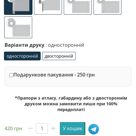
універсальне (кишеня з лівого боку під древко діаметр
спеціалізоване кріплення під флагшток (д
люверси (зверху)
люверси (злів
люверси по 4-х кутах
Варіанти друку
: односторонній
односторонній
двосторонній
односторонній
двосторонній
Подарункове пакування - 250 грн
*Прапори з атласу, габардину або з двостороннім
друком можна замовити лише при 100%
передоплаті
420
грн
У кошик
Прапор