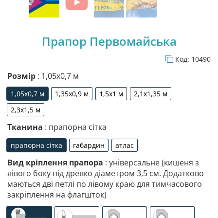
Прапор Первомайська
Код:
10490
Розмір
: 1,05х0,7 м
1,05х0,7 м
1,35х0,9 м
1,5х1 м
2,1х1,35 м
1,05х0,7 м
1,35х0,9 м
1,5х1 м
2,1х1,35 м
2,3х1,5 м
2,3х1,5 м
Тканина
: прапорна сітка
прапорна сітка
габардин
атлас
прапорна сітка
габардин
атлас
Вид кріплення прапора
: універсальне (кишеня з
лівого боку під древко діаметром 3,5 см. Додатково
маються дві петлі по лівому краю для тимчасового
закріплення на флагшток)