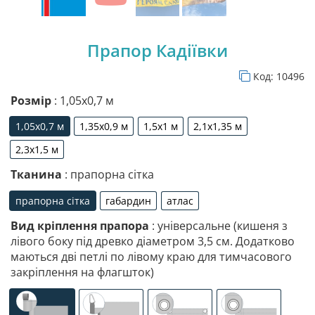
Прапор Кадіївки
Код:
10496
Розмір
: 1,05х0,7 м
1,05х0,7 м
1,35х0,9 м
1,5х1 м
2,1х1,35 м
1,05х0,7 м
1,35х0,9 м
1,5х1 м
2,1х1,35 м
2,3х1,5 м
2,3х1,5 м
Тканина
: прапорна сітка
прапорна сітка
габардин
атлас
прапорна сітка
габардин
атлас
Вид кріплення прапора
: універсальне (кишеня з
лівого боку під древко діаметром 3,5 см. Додатково
маються дві петлі по лівому краю для тимчасового
закріплення на флагшток)