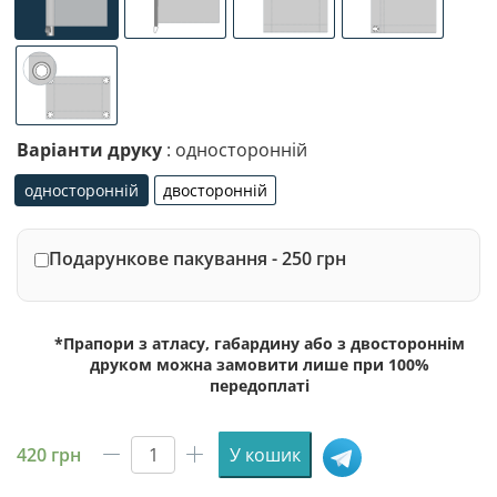
універсальне (кишеня з лівого боку під древко діаметр
спеціалізоване кріплення під флагшток (д
люверси (зверху)
люверси (злів
люверси по 4-х кутах
Варіанти друку
: односторонній
односторонній
двосторонній
односторонній
двосторонній
Подарункове пакування - 250 грн
*Прапори з атласу, габардину або з двостороннім
друком можна замовити лише при 100%
передоплаті
420
грн
У кошик
Прапор
Кадіївки