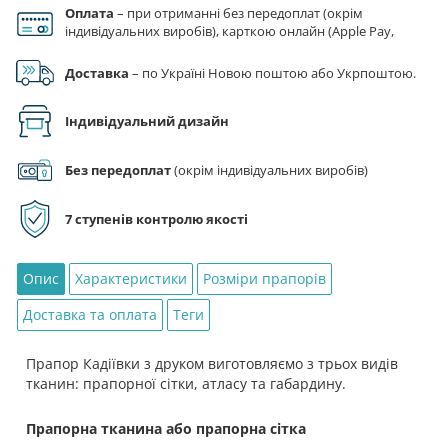
Оплата
– при отриманні без передоплат (окрім
кількість
індивідуальних виробів), карткою онлайн (Apple Pay,
Google Pay), за реквізитами на рахунок ФОП.
Доставка
– по Україні Новою поштою або Укрпоштою.
Індивідуальний дизайн
Без передоплат
(окрім індивідуальних виробів)
7 ступенів контролю якості
Опис
Характеристики
Розміри прапорів
Доставка та оплата
Теги
Прапор Кадіївки з друком виготовляємо з трьох видів
тканин: прапорної сітки, атласу та габардину.
Прапорна тканина або прапорна сітка