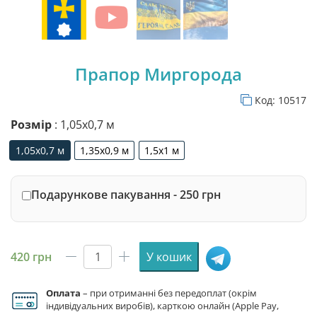
Прапор Миргорода
Код:
10517
Розмір
: 1,05х0,7 м
1,05х0,7 м
1,35х0,9 м
1,5х1 м
1,05х0,7 м
1,35х0,9 м
1,5х1 м
Подарункове пакування - 250 грн
420
грн
У кошик
Прапор
Миргорода
Оплата
– при отриманні без передоплат (окрім
кількість
індивідуальних виробів), карткою онлайн (Apple Pay,